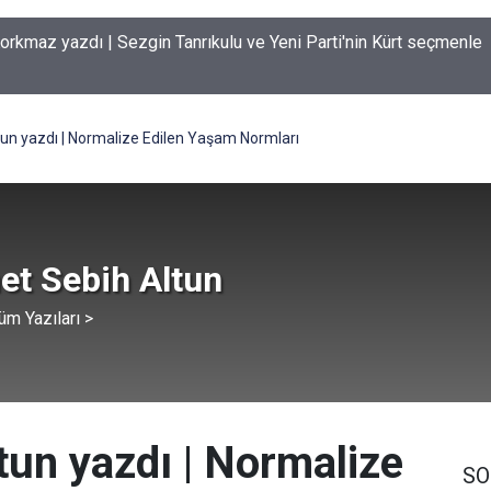
orkmaz yazdı | Sezgin Tanrıkulu ve Yeni Parti'nin Kürt seçmenle
ı
n yazdı | Normalize Edilen Yaşam Normları
t Sebih Altun
üm Yazıları >
un yazdı | Normalize
SO