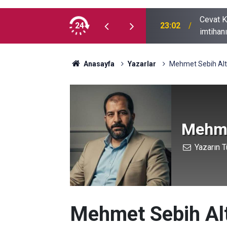
Cevat K
r’da bir genç daha hayatını kaybetti
24
23:02
imtihan
Anasayfa
Yazarlar
Mehmet Sebih Altu
Mehme
Yazarın T
Mehmet Sebih Alt