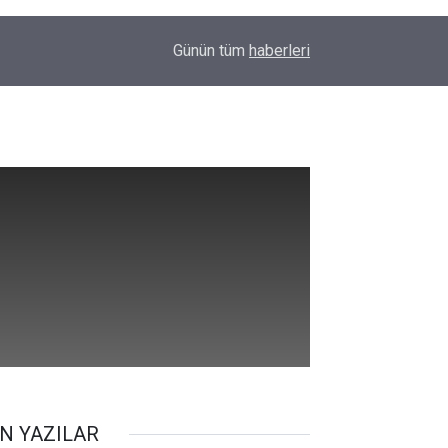
12 Maddelik Çerçeve Yasada Kimler Yararlanaca
22:29
Günün tüm
haberleri
Düzenlemeler
N YAZILAR