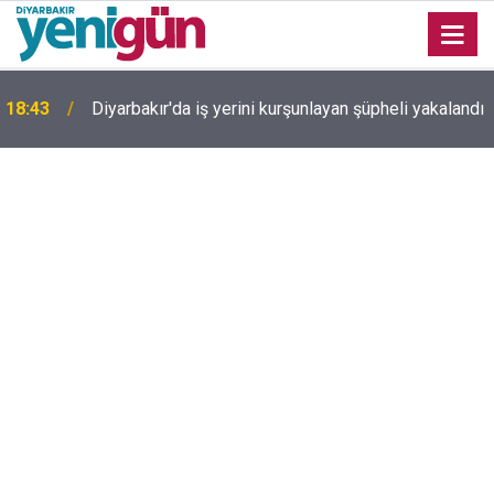
Diyarbakır TSO Başkanı Kaya'dan çerçeve yasa
ı
18:22
değerlendirmesi: Tek başına barışı sağlayamıyor