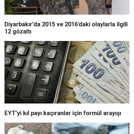
Diyarbakır’da 2015 ve 2016'daki olaylarla ilgili
12 gözaltı
EYT’yi kıl payı kaçıranlar için formül arayışı