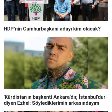
HDP’nin Cumhurbaşkanı adayı kim olacak?
'Kürdistan'ın başkenti Ankara'dır, İstanbul'dur'
diyen Ezhel: Söylediklerimin arkasındayım