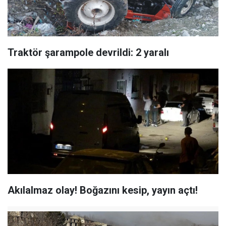
Traktör şarampole devrildi: 2 yaralı
Akılalmaz olay! Boğazını kesip, yayın açtı!