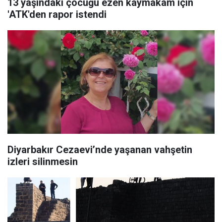
13 yaşındaki çocuğu ezen kaymakam için
'ATK'den rapor istendi
Diyarbakır Cezaevi’nde yaşanan vahşetin
izleri silinmesin