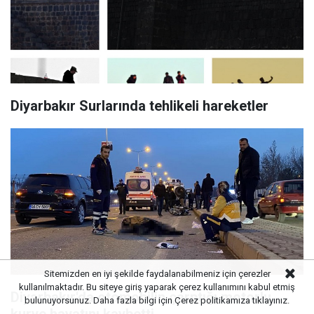
Diyarbakır Surlarında tehlikeli hareketler
Sitemizden en iyi şekilde faydalanabilmeniz için çerezler
kullanılmaktadır. Bu siteye giriş yaparak çerez kullanımını kabul etmiş
Diyarbakır'da otomobilin çarptığı motorlu
bulunuyorsunuz. Daha fazla bilgi için
Çerez politikamıza
tıklayınız.