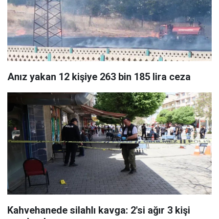
Anız yakan 12 kişiye 263 bin 185 lira ceza
Kahvehanede silahlı kavga: 2'si ağır 3 kişi