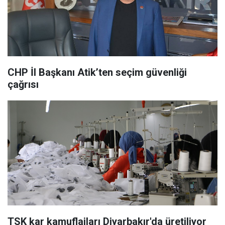
CHP İl Başkanı Atik’ten seçim güvenliği
çağrısı
TSK kar kamuflajları Diyarbakır'da üretiliyor