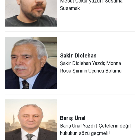
Mesut Çokur yazdı | Susama
Susamak
Sakir
Diclehan
Şakir Diclehan Yazdı; Monna
Rosa Şiirinin Üçüncü Bölümü
Barış
Ünal
Barış Ünal Yazdı | Çetelerin değil,
hukukun sözü geçmeli!