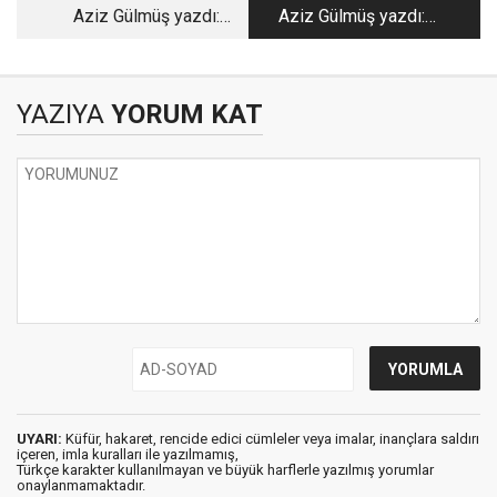
Aziz Gülmüş​​​​​​​ yazdı:
Aziz Gülmüş yazdı:
Muhalifi Buysa…
Müdür Bey'in Yeşil
Kürkü
YAZIYA
YORUM KAT
UYARI:
Küfür, hakaret, rencide edici cümleler veya imalar, inançlara saldırı
içeren, imla kuralları ile yazılmamış,
Türkçe karakter kullanılmayan ve büyük harflerle yazılmış yorumlar
onaylanmamaktadır.