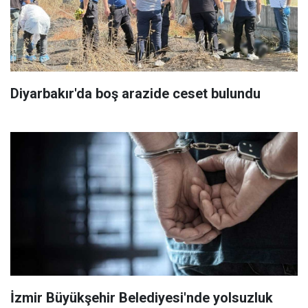
Diyarbakır'da boş arazide ceset bulundu
İzmir Büyükşehir Belediyesi'nde yolsuzluk