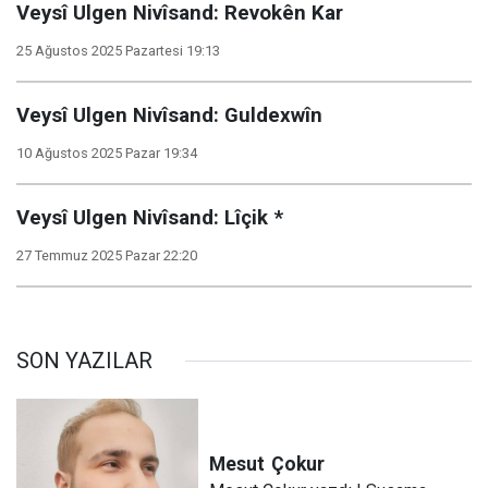
Veysî Ulgen Nivîsand: Revokên Kar
25 Ağustos 2025 Pazartesi 19:13
Veysî Ulgen Nivîsand: Guldexwîn
10 Ağustos 2025 Pazar 19:34
Veysî Ulgen Nivîsand: Lîçik *
27 Temmuz 2025 Pazar 22:20
SON YAZILAR
Mesut
Çokur