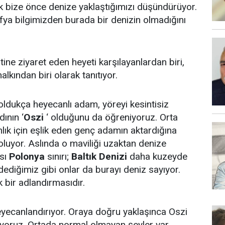
k bize önce denize yaklaştığımızı düşündürüyor.
fya bilgimizden burada bir denizin olmadığını
ne ziyaret eden heyeti karşılayanlardan biri,
lkından biri olarak tanıtıyor.
, oldukça heyecanlı adam, yöreyi kesintisiz
ının ‘
Oszi
‘ olduğunu da öğreniyoruz. Orta
ık için eşlik eden genç adamın aktardığına
luyor. Aslında o maviliği uzaktan denize
sı
Polonya
sınırı;
Baltık Denizi
daha kuzeyde
dediğimiz gibi onlar da burayı deniz sayıyor.
k bir adlandırmasıdır.
eyecanlandırıyor. Oraya doğru yaklaşınca Oszi
ediyoruz. Ortada normal olmayan şeyler var.