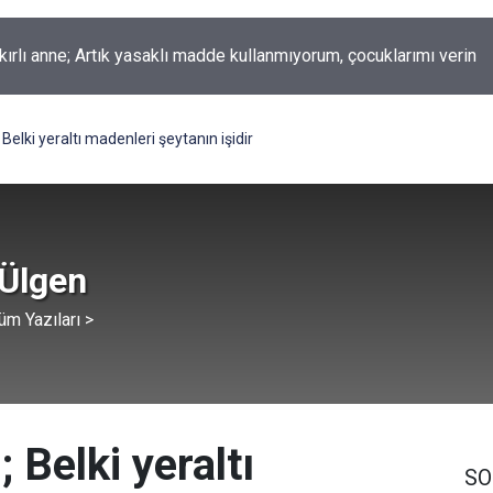
okur yazdı; Gelecek Yolda mı Kaldı?
Belki yeraltı madenleri şeytanın işidir
 Ülgen
üm Yazıları >
 Belki yeraltı
SO