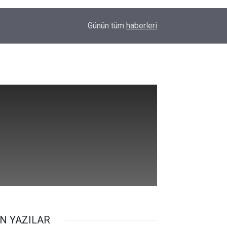
00:01
Barış Ünal yazdı; Silahlar susarsa gelecek konu
Günün tüm
haberleri
N YAZILAR