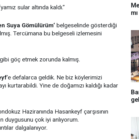
Me
amız sular altında kaldı.”
mı
en Suya Gömülürüm‘
belgeselinde gösterdiği
kalmış. Tercümana bu belgeseli izlemesini
 gibi göç etmek zorunda kalmış.
eyf
’e defalarca geldik. Ne biz köylerimizi
ayı kurtarabildi. Yine de doğamızı kaldığı kadar
Ba
ge
 ondokuz Haziranında Hasankeyf çarşısının
rin duygusunu çok iyi anlıyorum.
ntılar dalgalanıyor.