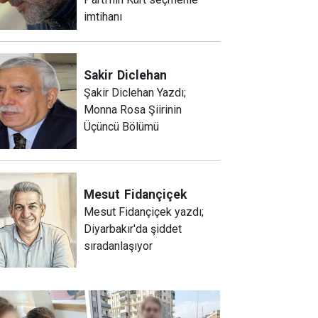
imtihanı
Sakir
Diclehan
Şakir Diclehan Yazdı;
Monna Rosa Şiirinin
Üçüncü Bölümü
Mesut
Fidançiçek
Mesut Fidançiçek yazdı;
Diyarbakır'da şiddet
sıradanlaşıyor