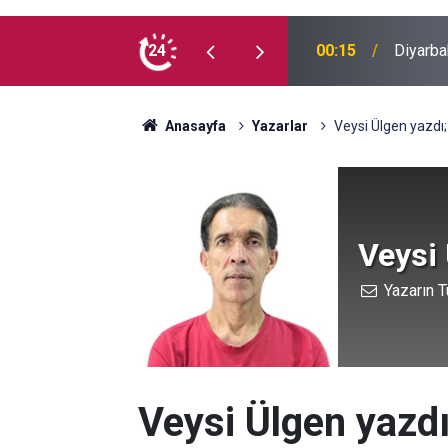
 madde kullanmıyorum, çocuklarımı verin
24
00:05
Mesut Ç
Anasayfa
Yazarlar
Veysi Ülgen yazdı; 
Veysi
Yazarın T
Veysi Ülgen yazdı;