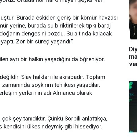
muştur. Burada eskiden geniş bir kömür havzası
r yerine, burada su biriktirilerek tıpkı baraj
l doğanın dengesini bozdu. Su altında kalacak
 yaptı. Zor bir süreç yaşandı.”
Diy
ma
en ayrı bir halkın yaşadığını da öğreniyor.
ve
eğildir. Slav halkları ile akrabadır. Toplam
er zamanında soykırım tehlikesi yaşadılar.
Yerleşim yerlerinin adı Almanca olarak
çok şey tanıdıktır. Çünkü Sorbili anlattıkça,
s kendisini ülkesindeymiş gibi hissediyor.