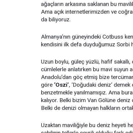
ağaçların arkasına saklanan bu mavili
Ama açık internetlerimizden ve coğra
da biliyoruz.
Almanya’nın güneyindeki Cotbuss kenti
kendisini ilk defa duyduğumuz Sorbi ha
Uzun boylu, güleç yüzlü, hafif sakallı
cümlelerle anlatırken bu mavi suyun ad
Anadolu’dan göç etmiş bize tercümanl
göre
‘Oszi’
, ‘Doğudaki deniz‘ demek o
benzetmekle yanılmamışız. Ama bura
kalıyor. Belki bizim Van Gölüne deniz 
Belki de denizi olmayan halkların orta
Uzaktan maviliğiyle bu deniz heyeti h
sahilinin tellerle çevrili olduğu fark 