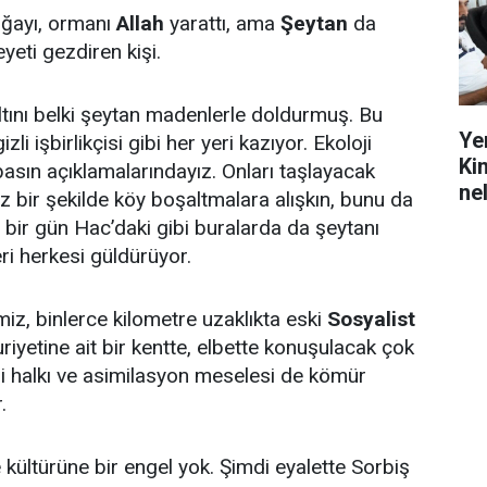
doğayı, ormanı
Allah
yarattı, ama
Şeytan
da
yeti gezdiren kişi.
altını belki şeytan madenlerle doldurmuş. Bu
Ye
i işbirlikçisi gibi her yeri kazıyor. Ekoloji
Ki
 basın açıklamalarındayız. Onları taşlayacak
ne
 bir şekilde köy boşaltmalara alışkın, bunu da
ki bir gün Hac’daki gibi buralarda da şeytanı
eri herkesi güldürüyor.
z, binlerce kilometre uzaklıkta eski
Sosyalist
yetine ait bir kentte, elbette konuşulacak çok
i halkı ve asimilasyon meselesi de kömür
.
e kültürüne bir engel yok. Şimdi eyalette Sorbiş