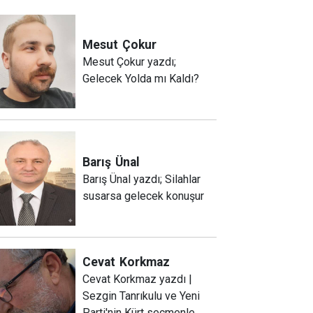
Mesut
Çokur
Mesut Çokur yazdı;
Gelecek Yolda mı Kaldı?
Barış
Ünal
Barış Ünal yazdı; Silahlar
susarsa gelecek konuşur
Cevat
Korkmaz
Cevat Korkmaz yazdı |
Sezgin Tanrıkulu ve Yeni
Parti'nin Kürt seçmenle