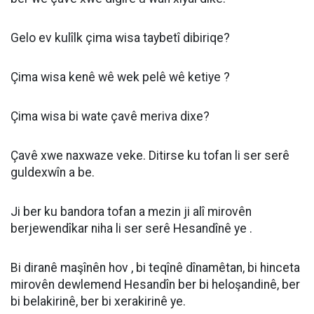
Gelo ev kulîlk çima wisa taybetî dibiriqe?
Çima wisa kenê wê wek pelê wê ketiye ?
Çima wisa bi wate çavê meriva dixe?
Çavê xwe naxwaze veke. Ditirse ku tofan li ser serê
guldexwîn a be.
Ji ber ku bandora tofan a mezin ji alî mirovên
berjewendîkar niha li ser serê Hesandînê ye .
Bi diranê maşînên hov , bi teqînê dînamêtan, bi hinceta
mirovên dewlemend Hesandîn ber bi heloşandinê, ber
bi belakirinê, ber bi xerakirinê ye.