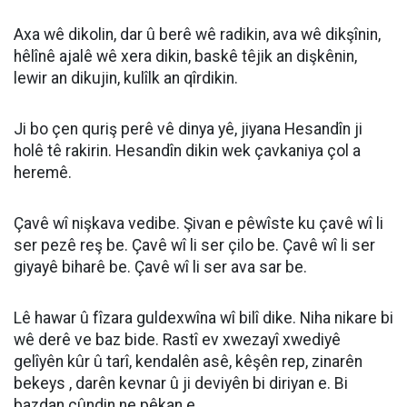
Axa wê dikolin, dar û berê wê radikin, ava wê dikşînin,
hêlînê ajalê wê xera dikin, baskê têjik an dişkênin,
lewir an dikujin, kulîlk an qîrdikin.
Ji bo çen quriş perê vê dinya yê, jiyana Hesandîn ji
holê tê rakirin. Hesandîn dikin wek çavkaniya çol a
heremê.
Çavê wî nişkava vedibe. Şivan e pêwîste ku çavê wî li
ser pezê reş be. Çavê wî li ser çilo be. Çavê wî li ser
giyayê biharê be. Çavê wî li ser ava sar be.
Lê hawar û fîzara guldexwîna wî bilî dike. Niha nikare bi
wê derê ve baz bide. Rastî ev xwezayî xwediyê
gelîyên kûr û tarî, kendalên asê, kêşên rep, zinarên
bekeys , darên kevnar û ji deviyên bi diriyan e. Bi
bazdan çûndin ne pêkan e.