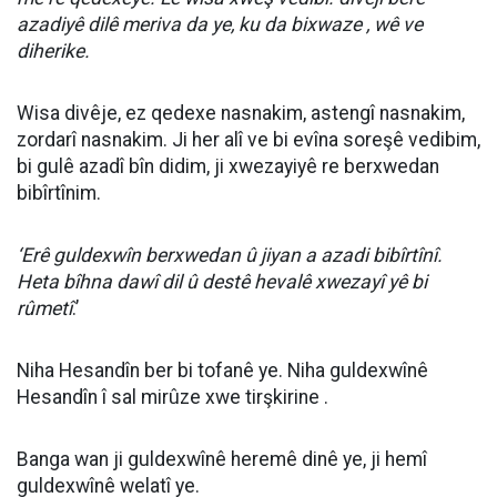
azadiyê dilê meriva da ye, ku da bixwaze , wê ve
diherike.
Wisa divêje, ez qedexe nasnakim, astengî nasnakim,
zordarî nasnakim. Ji her alî ve bi evîna soreşê vedibim,
bi gulê azadî bîn didim, ji xwezayiyê re berxwedan
bibîrtînim.
‘Erê guldexwîn berxwedan û jiyan a azadi bibîrtînî.
Heta bîhna dawî dil û destê hevalê xwezayî yê bi
rûmetî
.’
Niha Hesandîn ber bi tofanê ye. Niha guldexwînê
Hesandîn î sal mirûze xwe tirşkirine .
Banga wan ji guldexwînê heremê dinê ye, ji hemî
guldexwînê welatî ye.