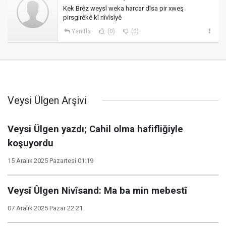
Kek Brêz weysî weka harcar dîsa pir xweş
pirsgirêkê kî nîvîsîyê
Yanıtla
(0)
(0)
Veysi Ülgen Arşivi
Veysi Ülgen​​​​​​​ yazdı; Cahil olma hafifliğiyle
koşuyordu
15 Aralık 2025 Pazartesi 01:19
Veysî Ûlgen Nivîsand: Ma ba min mebestî
07 Aralık 2025 Pazar 22:21