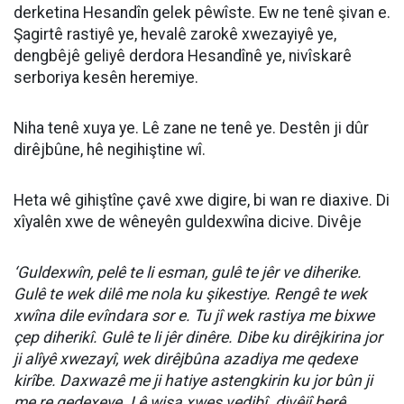
derketina Hesandîn gelek pêwîste. Ew ne tenê şivan e.
Şagirtê rastiyê ye, hevalê zarokê xwezayiyê ye,
dengbêjê geliyê derdora Hesandînê ye, nivîskarê
serboriya kesên heremiye.
Niha tenê xuya ye. Lê zane ne tenê ye. Destên ji dûr
dirêjbûne, hê negihiştine wî.
Heta wê gihiştîne çavê xwe digire, bi wan re diaxive. Di
xîyalên xwe de wêneyên guldexwîna dicive. Divêje
‘Guldexwîn, pelê te li esman, gulê te jêr ve diherike.
Gulê te wek dilê me nola ku şikestiye. Rengê te wek
xwîna dile evîndara sor e. Tu jî wek rastiya me bixwe
çep diherikî. Gulê te li jêr dinêre. Dibe ku dirêjkirina jor
ji alîyê xwezayî, wek dirêjbûna azadiya me qedexe
kirîbe. Daxwazê me ji hatiye astengkirin ku jor bûn ji
me re qedexeye. Lê wisa xweş vedibî. divêjî berê