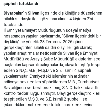
şüpheli tutuklandı
Diyarbakır
’ın
Silvan
ilçesinde diş kliniğine düzenlenen
silahlı saldırıyla ilgili gözaltına alınan 4 kişiden 2’si
tutuklandı.
İl Emniyet Emniyet Müdürlüğünün sosyal medya
hesabından yapılan paylaşımda, "Silvan ilçesindeki bir
diş kliniğine yönelik 28 Temmuz 2026 günü
gerçekleştirilen silahlı saldırı olayı ile ilgili olarak;
yapılan araştırmalar neticesinde Silvan İlçe Emniyet
Müdürlüğü ve Asayiş Şube Müdürlüğü ekiplerimizce
başlatılan kapsamlı çalışmalarda, olaya karıştığı tespit
edilen S.N.Ç., M.B., M.Ş.D. ve S.E. isimli 4 şüpheli
yakalanmıştır. Emniyetteki işlemlerinin ardından
adliyeye sevk edilen şüphelilerden M.B., Cumhuriyet
Savcılığınca serbest bırakılmış; S.N.Ç. hakkında adli
kontrol tedbiri uygulanmıştır. Olayı gerçekleştirdikleri
tespit edilen M.Ş.D. ve S.E. isimli 2 şüpheli ise
çıkarıldıkları mahkemece tutuklanarak cezaevine