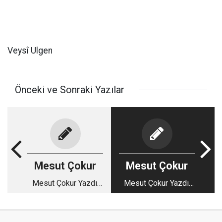
Veysî Ulgen
Önceki ve Sonraki Yazılar
Mesut Çokur
Mesut Çokur
Mesut Çokur Yazdı:
Mesut Çokur Yazdı;
Süreyyalar birer harf
Bir Gülle Bülbül Olmak
bağışlasın