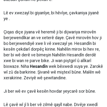
Lê ev xwezayî bi giyanîye, bi hêvîye, çavkaniya jiyanê
ye .
Çiqas diçe jiyana vê heremê ji bi dijwariya mirovên
berjewendîkar an ve xeterê daye. Çavê mirovên hov ji
bo berjewendiyê xwe li vê xwezayî ye. Hesandîn bi
kesên çekdarî dorpêç kirine. Nahêlin mirov bi hev re,
ber bi wê derê ve bimeşin Nahêlin Hesandîn derdê
xwe bi wan re parve bike. Ji wan piştgirî û alîkarî
bixwaze. Niha
Hesandîn
wek bêxwedi xuya ye. Zarokê
wî zû da barkirine. Şivanê wê miştexî bûne. Malên wê
xerakirine. Zeviyê wê şewitandine.
Ji ber wê ev çavê kesên hovdar yeycarê sor bûne.
Lê çavê wî jî li ber vê zilmê qayîl nabe. Divêje xwedî