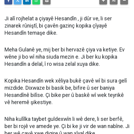
Ji alî rojhelat a çiyayê Hesandîn , ji dûr ve, li ser
zinarek rûniştî, bi çavên gazinç kopika çîyayê
Hesandîn temaşe dike.
Meha Gulanê ye, mij ber bi hervazê çiya va ketiye. Ev
wêne ji bo wî niha siuda mezin e. Ji ber ku kopika
Hesandîn a delal, î ro wisa zelal xuya dike.
Kopika Hesandîn wek xêliya bukê çavê wî bi sura gelî
mizdide. Dixwaze bi basik be, bifire û ser baniya
Hesandînê bilîse. Çi bike per û baskê wî wek teyrikê
vê heremê şikestiye.
Niha kulîlka taybet guldexwîn li wê dere, li ser berfê,
ber bi rojê ve amede ye. Çi bi ke ji vir de wan nabîne. Ji
ber wê çavê xwe digire û wan xîyal dike.