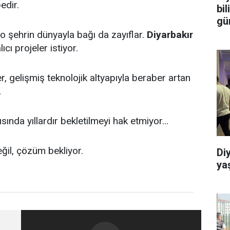
edir.
bi
gü
 o şehrin dünyayla bağı da zayıflar.
Diyarbakır
cı projeler istiyor.
er, gelişmiş teknolojik altyapıyla beraber artan
…
sında yıllardır bekletilmeyi hak etmiyor…
eğil, çözüm bekliyor.
Di
ya