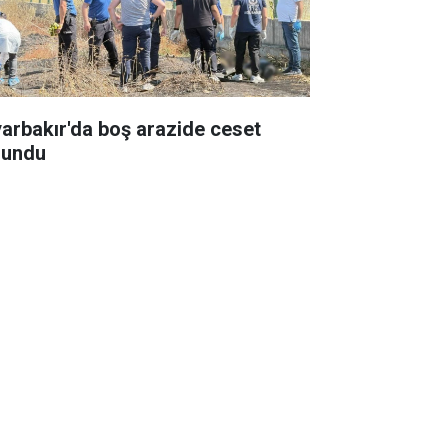
yarbakır'da boş arazide ceset
lundu