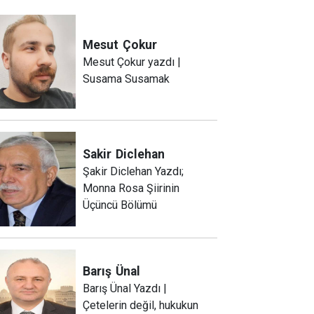
Mesut
Çokur
Mesut Çokur yazdı |
Susama Susamak
Sakir
Diclehan
Şakir Diclehan Yazdı;
Monna Rosa Şiirinin
Üçüncü Bölümü
Barış
Ünal
Barış Ünal Yazdı |
Çetelerin değil, hukukun