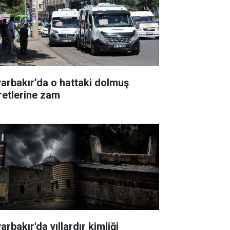
yarbakır’da o hattaki dolmuş
retlerine zam
arbakır'da yıllardır kimliği