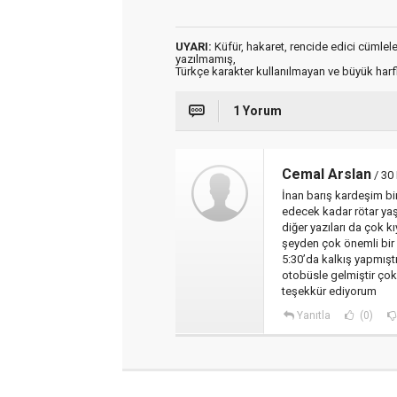
UYARI:
Küfür, hakaret, rencide edici cümleler 
yazılmamış,
Türkçe karakter kullanılmayan ve büyük har
1 Yorum
Cemal Arslan
/ 30
İnan barış kardeşim bi
edecek kadar rötar ya
diğer yazıları da çok k
şeyden çok önemli bir
5:30’da kalkış yapmıştı
otobüsle gelmiştir çok
teşekkür ediyorum
Yanıtla
(0)