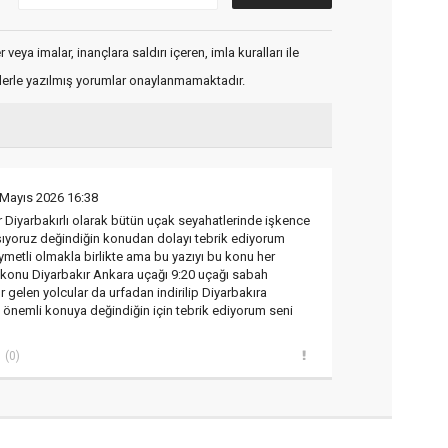
veya imalar, inançlara saldırı içeren, imla kuralları ile
flerle yazılmış yorumlar onaylanmamaktadır.
 Mayıs 2026 16:38
r Diyarbakırlı olarak bütün uçak seyahatlerinde işkence
şıyoruz değindiğin konudan dolayı tebrik ediyorum
ıymetli olmakla birlikte ama bu yazıyı bu konu her
 konu Diyarbakır Ankara uçağı 9:20 uçağı sabah
r gelen yolcular da urfadan indirilip Diyarbakıra
 önemli konuya değindiğin için tebrik ediyorum seni
(0)