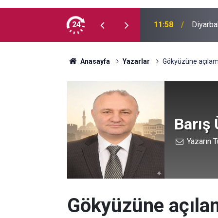
cretlerine zam
24
11:58
Diyarba
Anasayfa
Yazarlar
Gökyüzüne açılamay
Barış 
Yazarın T
Gökyüzüne açılam