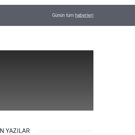
11:43
Diyarbakır’da inek az sahibine saldırdı
Günün tüm
haberleri
N YAZILAR