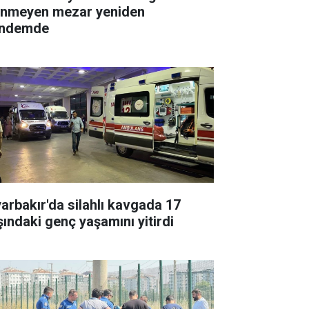
linmeyen mezar yeniden
ndemde
yarbakır'da silahlı kavgada 17
şındaki genç yaşamını yitirdi