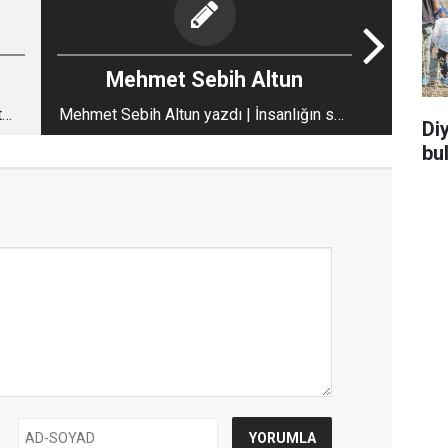
Mehmet Sebih Altun
t
Mehmet Sebih Altun yazdı | İnsanlığın son
Di
or
sığınağı; Vicdan
bu