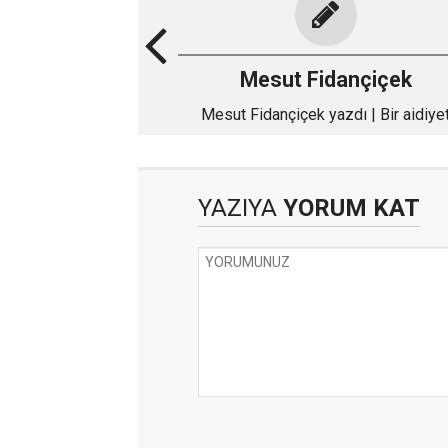
Mesut Fidançiçek
Mesut Fidançiçek yazdı | Bir aidiye
meselesi; Trabzonspor mu, Amedsp
mu?
YAZIYA
YORUM KAT