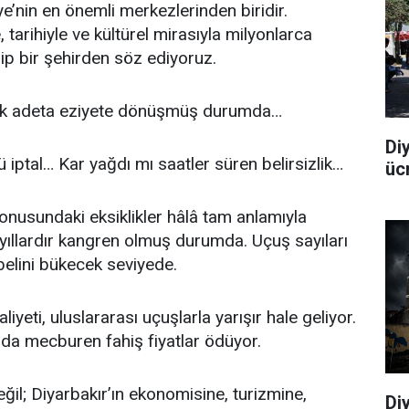
e’nin en önemli merkezlerinden biridir.
e, tarihiyle ve kültürel mirasıyla milyonlarca
hip bir şehirden söz ediyoruz.
mak adeta eziyete dönüşmüş durumda…
Di
ptal… Kar yağdı mı saatler süren belirsizlik…
üc
onusundaki eksiklikler hâlâ tam anlamıyla
 yıllardır kangren olmuş durumda. Uçuş sayıları
n belini bükecek seviyede.
yeti, uluslararası uçuşlarla yarışır hale geliyor.
 da mecburen fahiş fiyatlar ödüyor.
ğil; Diyarbakır’ın ekonomisine, turizmine,
Diy