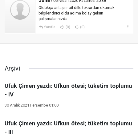
Suna
/ 06 Nisan 2020 Pazartesi 20:38
Oldukça anlaşılır bil dille tekrardan okumak
bilgilendirici oldu adima kolay gelsin
çalışmalarınızda
Yanıtla
(0)
(0)
Arşivi
Ufuk Çimen yazdı: Ufkun ötesi; tüketim toplumu
- IV
30 Aralık 2021 Perşembe 01:00
Ufuk Çimen yazdı: Ufkun ötesi; tüketim toplumu
- III