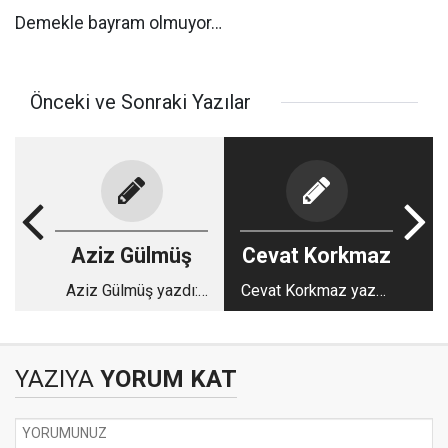
Demekle bayram olmuyor…
Önceki ve Sonraki Yazılar
Aziz Gülmüş
Cevat Korkmaz
Aziz Gülmüş yazdı:
Cevat Korkmaz yazdı:
Ormana bakarken,
Her Şeye Dair Bir
ağacı görmemek
Şeyler
YAZIYA
YORUM KAT