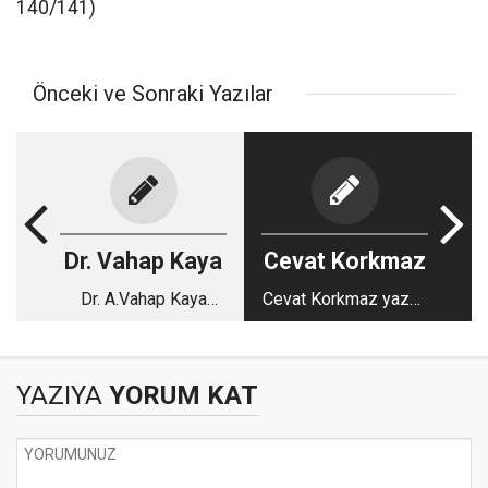
140/141)
Önceki ve Sonraki Yazılar
Dr. Vahap Kaya
Cevat Korkmaz
Dr. A.Vahap Kaya
Cevat Korkmaz yazdı:
yazdı: Güneş de
Her Şeye Dair Bir
doğar (2)
Şeyler
YAZIYA
YORUM KAT