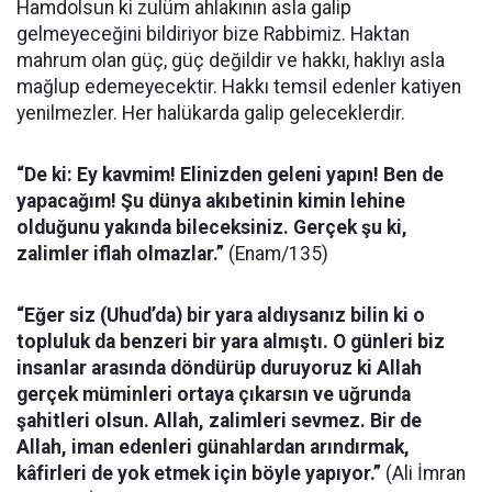
Hamdolsun ki zulüm ahlakının asla galip
gelmeyeceğini bildiriyor bize Rabbimiz. Haktan
mahrum olan güç, güç değildir ve hakkı, haklıyı asla
mağlup edemeyecektir. Hakkı temsil edenler katiyen
yenilmezler. Her halükarda galip geleceklerdir.
“De ki: Ey kavmim! Elinizden geleni yapın! Ben de
yapacağım! Şu dünya akıbetinin kimin lehine
olduğunu yakında bileceksiniz. Gerçek şu ki,
zalimler iflah olmazlar.”
(Enam/135)
“Eğer siz (Uhud’da) bir yara aldıysanız bilin ki o
topluluk da benzeri bir yara almıştı. O günleri biz
insanlar arasında döndürüp duruyoruz ki Allah
gerçek müminleri ortaya çıkarsın ve uğrunda
şahitleri olsun. Allah, zalimleri sevmez. Bir de
Allah, iman edenleri günahlardan arındırmak,
kâfirleri de yok etmek için böyle yapıyor.”
(Ali İmran