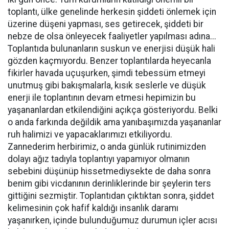
toplantı, ülke genelinde herkesin şiddeti önlemek için
üzerine düşeni yapması, ses getirecek, şiddeti bir
nebze de olsa önleyecek faaliyetler yapılması adına...
Toplantıda bulunanların suskun ve enerjisi düşük hali
gözden kaçmıyordu. Benzer toplantılarda heyecanla
fikirler havada uçuşurken, şimdi tebessüm etmeyi
unutmuş gibi bakışmalarla, kısık seslerle ve düşük
enerji ile toplantının devam etmesi hepimizin bu
yaşananlardan etkilendiğini açıkça gösteriyordu. Belki
o anda farkında değildik ama yanıbaşımızda yaşananlar
ruh halimizi ve yapacaklarımızı etkiliyordu.
Zannederim herbirimiz, o anda günlük rutinimizden
dolayı ağız tadıyla toplantıyı yapamıyor olmanın
sebebini düşünüp hissetmediysekte de daha sonra
benim gibi vicdanının derinliklerinde bir şeylerin ters
gittiğini sezmiştir. Toplantıdan çıktıktan sonra, şiddet
kelimesinin çok hafif kaldığı insanlık daramı
yaşanırken, içinde bulunduğumuz durumun içler acısı