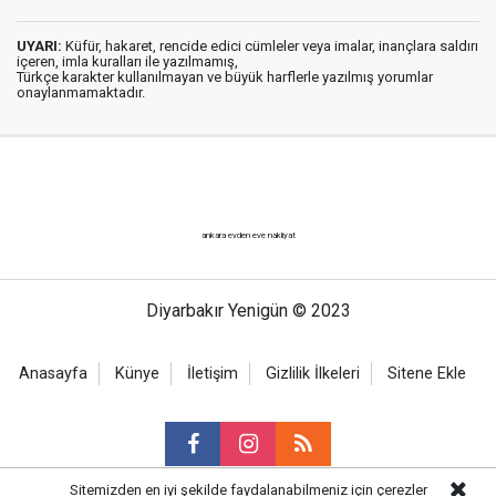
UYARI:
Küfür, hakaret, rencide edici cümleler veya imalar, inançlara saldırı
içeren, imla kuralları ile yazılmamış,
Türkçe karakter kullanılmayan ve büyük harflerle yazılmış yorumlar
onaylanmamaktadır.
ankara evden eve nakliyat
Diyarbakır Yenigün © 2023
Anasayfa
Künye
İletişim
Gizlilik İlkeleri
Sitene Ekle
Sitemizden en iyi şekilde faydalanabilmeniz için çerezler