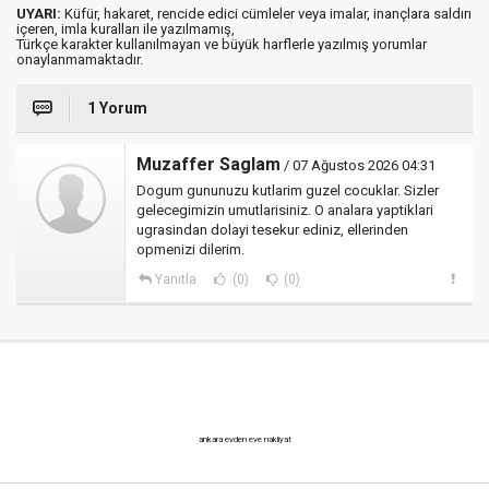
UYARI:
Küfür, hakaret, rencide edici cümleler veya imalar, inançlara saldırı
içeren, imla kuralları ile yazılmamış,
Türkçe karakter kullanılmayan ve büyük harflerle yazılmış yorumlar
onaylanmamaktadır.
1 Yorum
Muzaffer Saglam
/ 07 Ağustos 2026 04:31
Dogum gununuzu kutlarim guzel cocuklar. Sizler
gelecegimizin umutlarisiniz. O analara yaptiklari
ugrasindan dolayi tesekur ediniz, ellerinden
opmenizi dilerim.
Yanıtla
(0)
(0)
ankara evden eve nakliyat