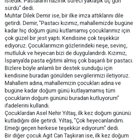
istedik. Pastaların hazırlık süreci yaklaşık üç gün
sürdü" dedi.
Muhtar Dilek Demir ise, bir ilke imza attıklarını dile
getirdi. Demir, "Pastacı kızımız, mahallemizde bugüne
kadar hiç doğum günü kutlamamış çocuklarımız için
çok güzel bir jest yaptı. Kendisine çok teşekkür
ediyoruz. Çocuklarımızın gözlerindeki neşe, sevinç,
mutluluk ve heyecan bizi de duygulandırdı. Kızımız,
İspanya’da pasta eğitimi almış çok başarılı bir pastacı.
Bizlere böyle anlamlı bir destek sunduğu için
kendisine buradan gönülden sevgilerimizi iletiyoruz.
Mahallem adına, mahallemizin çocukları adına ve
bugüne kadar doğum günü kutlayamamış tüm
çocukların doğum gününü buradan kutluyorum"
ifadelerini kullandı.
Çocuklardan Asel Nehir Yıltaş, ilk kez doğum gününü
kutladığını dile getirdi. Yıltaş, "Çok heyecanlandım.
Emeği geçen herkese teşekkür ediyorum" dedi.
Bir diğer çocuk Agit Can Taşkıran ise, ilk kez doğum