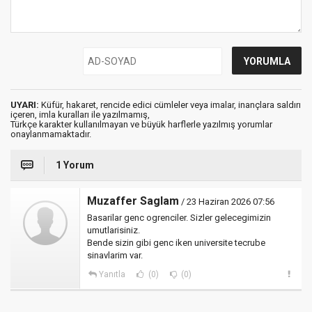
UYARI:
Küfür, hakaret, rencide edici cümleler veya imalar, inançlara saldırı
içeren, imla kuralları ile yazılmamış,
Türkçe karakter kullanılmayan ve büyük harflerle yazılmış yorumlar
onaylanmamaktadır.
1 Yorum
Muzaffer Saglam
/ 23 Haziran 2026 07:56
Basarilar genc ogrenciler. Sizler gelecegimizin
umutlarisiniz.
Bende sizin gibi genc iken universite tecrube
sinavlarim var.
Yanıtla
(0)
(0)