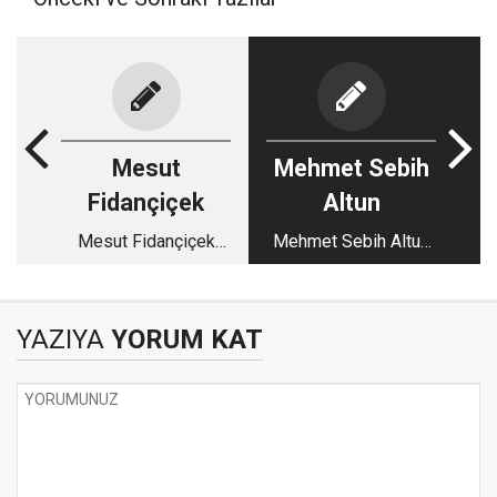
Mesut
Mehmet Sebih
Fidançiçek
Altun
Mesut Fidançiçek
Mehmet Sebih Altun
yazdı | Suyun akışını
yazdı | Diyarbakır:
değiştiren rant:
Taşların dili, insanın
Diyarbakır nereye
hafızası
YAZIYA
YORUM KAT
gidiyor?