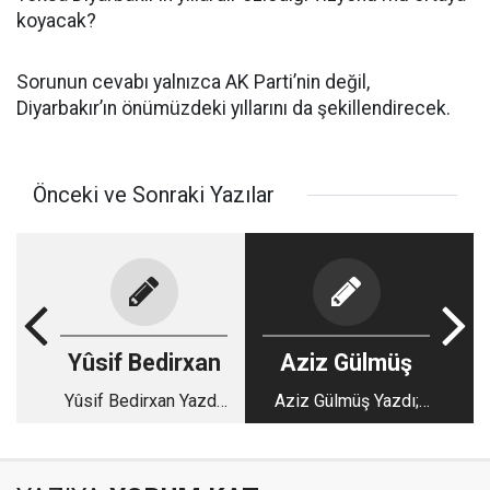
koyacak?
Sorunun cevabı yalnızca AK Parti’nin değil,
Diyarbakır’ın önümüzdeki yıllarını da şekillendirecek.
Önceki ve Sonraki Yazılar
Yûsif Bedirxan
Aziz Gülmüş
Yûsif Bedirxan Yazdı;
Aziz Gülmüş Yazdı;
Yediği kaba tükürenler
Rehmo Dayı