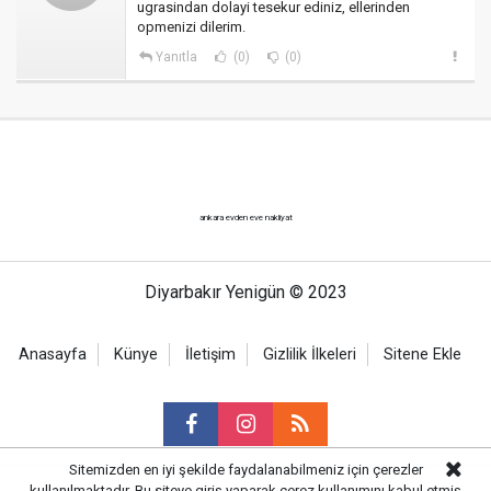
ugrasindan dolayi tesekur ediniz, ellerinden
opmenizi dilerim.
Yanıtla
(0)
(0)
ankara evden eve nakliyat
Diyarbakır Yenigün © 2023
Anasayfa
Künye
İletişim
Gizlilik İlkeleri
Sitene Ekle
Sitemizden en iyi şekilde faydalanabilmeniz için çerezler
kullanılmaktadır. Bu siteye giriş yaparak çerez kullanımını kabul etmiş