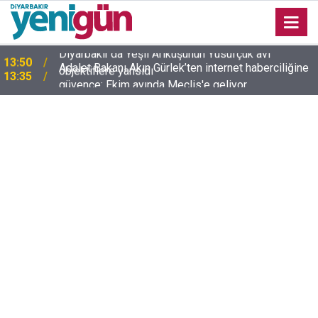
Adalet Bakanı Akın Gürlek’ten internet haberciliğine
13:35
güvence: Ekim ayında Meclis'e geliyor