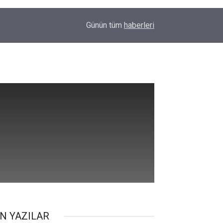
00:01
Barış Ünal yazdı; Silahlar susarsa gelecek konu
Günün tüm
haberleri
N YAZILAR