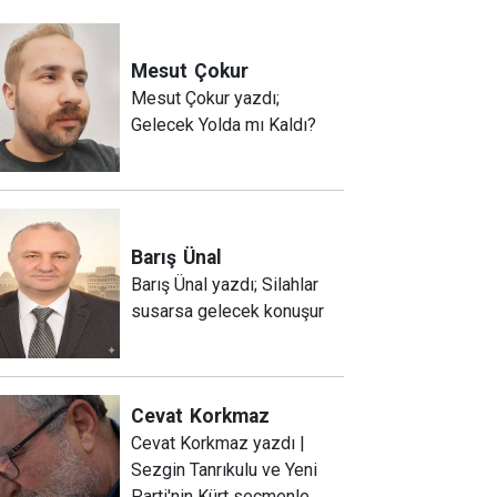
Mesut
Çokur
Mesut Çokur yazdı;
Gelecek Yolda mı Kaldı?
Barış
Ünal
Barış Ünal yazdı; Silahlar
susarsa gelecek konuşur
Cevat
Korkmaz
Cevat Korkmaz yazdı |
Sezgin Tanrıkulu ve Yeni
Parti'nin Kürt seçmenle