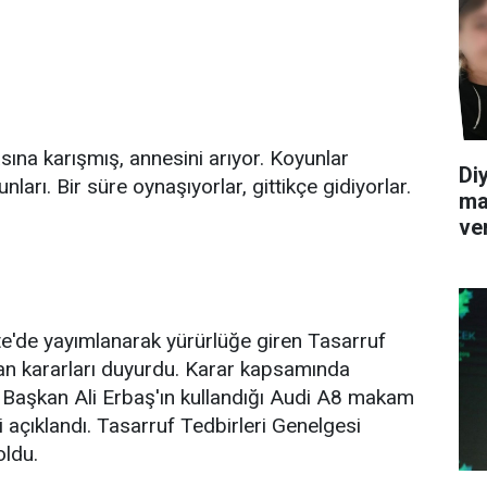
ına karışmış, annesini arıyor. Koyunlar
Diy
ları. Bir süre oynaşıyorlar, gittikçe gidiyorlar.
ma
ve
te'de yayımlanarak yürürlüğe giren Tasarruf
an kararları duyurdu. Karar kapsamında
Başkan Ali Erbaş'ın kullandığı Audi A8 makam
 açıklandı. Tasarruf Tedbirleri Genelgesi
oldu.