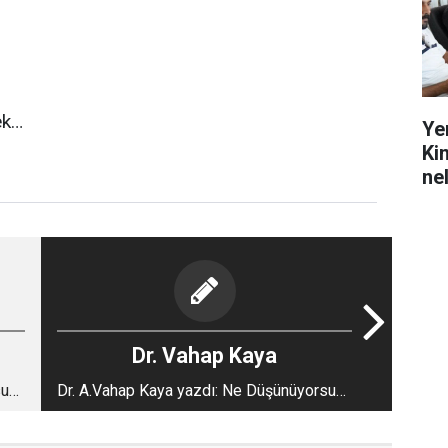
ek…
Ye
Ki
ne
Dr. Vahap Kaya
sun?
Dr. A.Vahap Kaya yazdı: Ne Düşünüyorsun?
2