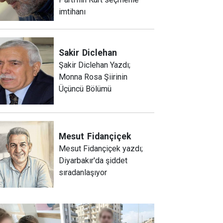
imtihanı
Sakir
Diclehan
Şakir Diclehan Yazdı;
Monna Rosa Şiirinin
Üçüncü Bölümü
Mesut
Fidançiçek
Mesut Fidançiçek yazdı;
Diyarbakır'da şiddet
sıradanlaşıyor