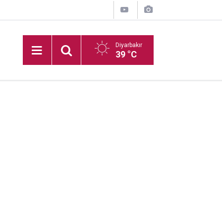
Diyarbakır
39 °C