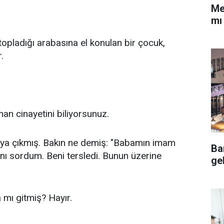
Me
mı
 topladığı arabasına el konulan bir çocuk,
.
an cinayetini biliyorsunuz.
ortaya çıkmış. Bakın ne demiş: "Babamın imam
Ba
ğını sordum. Beni tersledi. Bunun üzerine
ge
 mı gitmiş? Hayır.