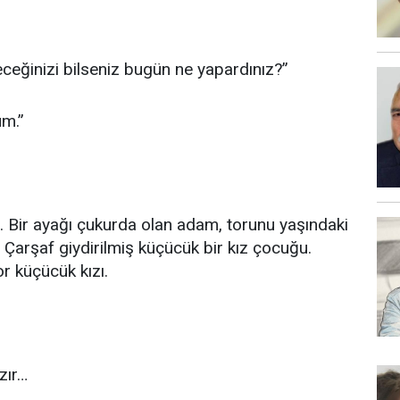
eceğinizi bilseniz bugün ne yapardınız?”
üm.”
 Bir ayağı çukurda olan adam, torunu yaşındaki
. Çarşaf giydirilmiş küçücük bir kız çocuğu.
r küçücük kızı.
zır…