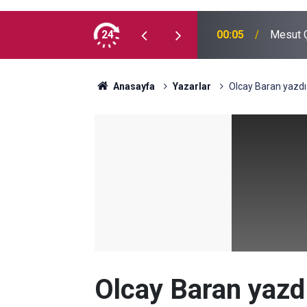
 madde kullanmıyorum, çocuklarımı verin
24
00:05
Mesut Ç
Anasayfa
Yazarlar
Olcay Baran yazdı
Olcay Baran yazd