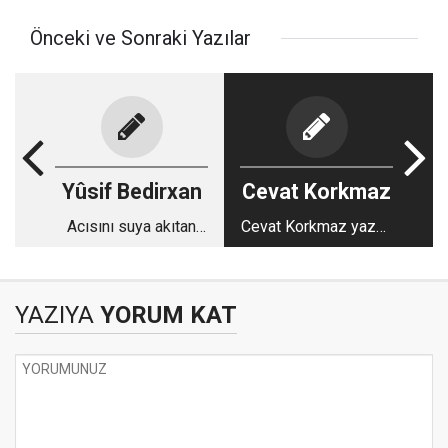
Önceki ve Sonraki Yazılar
Yûsif Bedirxan
Cevat Korkmaz
Acısını suya akıtan
Cevat Korkmaz yazdı:
belgesel; Herkes
Her Şeye Dair Bir
Toprağa Gömülür Ben
Şeyler
Suya
YAZIYA
YORUM KAT