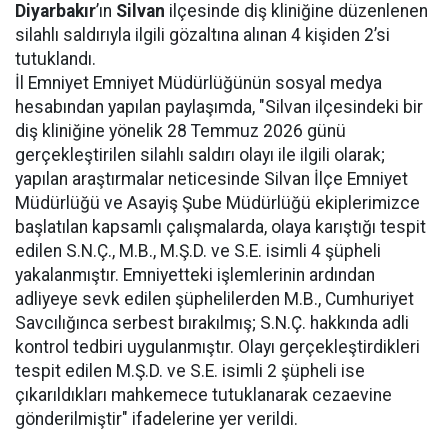
Diyarbakır
’ın
Silvan
ilçesinde diş kliniğine düzenlenen
silahlı saldırıyla ilgili gözaltına alınan 4 kişiden 2’si
tutuklandı.
İl Emniyet Emniyet Müdürlüğünün sosyal medya
hesabından yapılan paylaşımda, "Silvan ilçesindeki bir
diş kliniğine yönelik 28 Temmuz 2026 günü
gerçekleştirilen silahlı saldırı olayı ile ilgili olarak;
yapılan araştırmalar neticesinde Silvan İlçe Emniyet
Müdürlüğü ve Asayiş Şube Müdürlüğü ekiplerimizce
başlatılan kapsamlı çalışmalarda, olaya karıştığı tespit
edilen S.N.Ç., M.B., M.Ş.D. ve S.E. isimli 4 şüpheli
yakalanmıştır. Emniyetteki işlemlerinin ardından
adliyeye sevk edilen şüphelilerden M.B., Cumhuriyet
Savcılığınca serbest bırakılmış; S.N.Ç. hakkında adli
kontrol tedbiri uygulanmıştır. Olayı gerçekleştirdikleri
tespit edilen M.Ş.D. ve S.E. isimli 2 şüpheli ise
çıkarıldıkları mahkemece tutuklanarak cezaevine
gönderilmiştir" ifadelerine yer verildi.