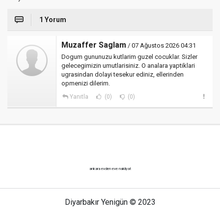
1 Yorum
Muzaffer Saglam
/ 07 Ağustos 2026 04:31
Dogum gununuzu kutlarim guzel cocuklar. Sizler
gelecegimizin umutlarisiniz. O analara yaptiklari
ugrasindan dolayi tesekur ediniz, ellerinden
opmenizi dilerim.
Yanıtla
(0)
(0)
ankara evden eve nakliyat
Diyarbakır Yenigün © 2023