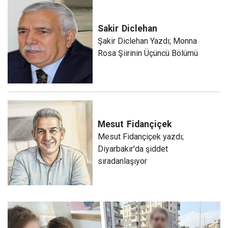
Sakir
Diclehan
Şakir Diclehan Yazdı; Monna
Rosa Şiirinin Üçüncü Bölümü
Mesut
Fidançiçek
Mesut Fidançiçek yazdı;
Diyarbakır'da şiddet
sıradanlaşıyor