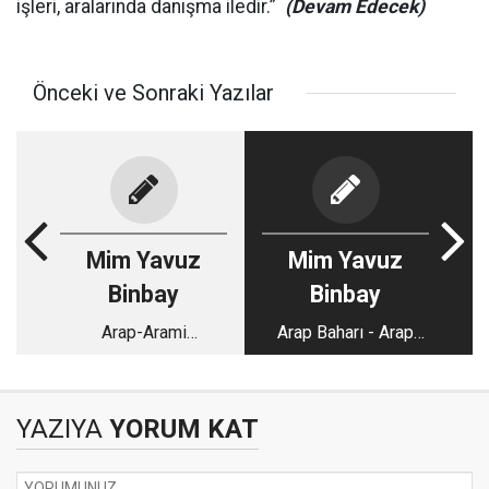
işleri, aralarında danışma iledir.”
(Devam Edecek)
Önceki ve Sonraki Yazılar
Mim Yavuz
Mim Yavuz
Binbay
Binbay
Arap-Arami
Arap Baharı - Arap
anavatanında Arap-
Katliamının sonuçları -
Aramiler dışında
1
herkes konuşuyor! - 3
YAZIYA
YORUM KAT