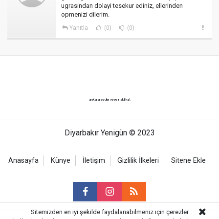
ugrasindan dolayi tesekur ediniz, ellerinden
opmenizi dilerim.
Yanıtla
(0)
(0)
ankara evden eve nakliyat
Diyarbakır Yenigün © 2023
Anasayfa
Künye
İletişim
Gizlilik İlkeleri
Sitene Ekle
Sitemizden en iyi şekilde faydalanabilmeniz için çerezler