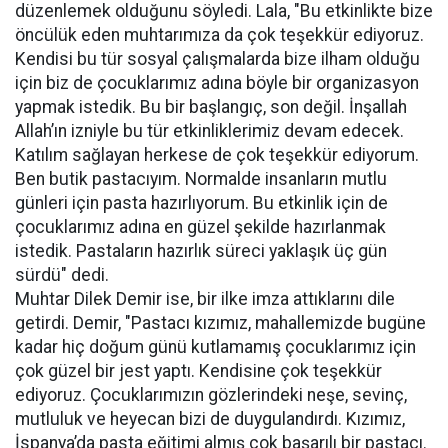
düzenlemek olduğunu söyledi. Lala, "Bu etkinlikte bize
öncülük eden muhtarımıza da çok teşekkür ediyoruz.
Kendisi bu tür sosyal çalışmalarda bize ilham olduğu
için biz de çocuklarımız adına böyle bir organizasyon
yapmak istedik. Bu bir başlangıç, son değil. İnşallah
Allah’ın izniyle bu tür etkinliklerimiz devam edecek.
Katılım sağlayan herkese de çok teşekkür ediyorum.
Ben butik pastacıyım. Normalde insanların mutlu
günleri için pasta hazırlıyorum. Bu etkinlik için de
çocuklarımız adına en güzel şekilde hazırlanmak
istedik. Pastaların hazırlık süreci yaklaşık üç gün
sürdü" dedi.
Muhtar Dilek Demir ise, bir ilke imza attıklarını dile
getirdi. Demir, "Pastacı kızımız, mahallemizde bugüne
kadar hiç doğum günü kutlamamış çocuklarımız için
çok güzel bir jest yaptı. Kendisine çok teşekkür
ediyoruz. Çocuklarımızın gözlerindeki neşe, sevinç,
mutluluk ve heyecan bizi de duygulandırdı. Kızımız,
İspanya’da pasta eğitimi almış çok başarılı bir pastacı.