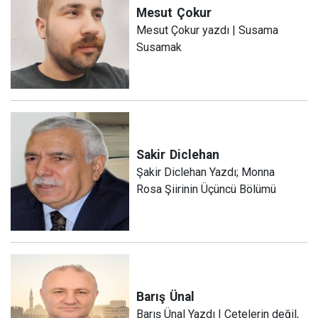
Mesut
Çokur
Mesut Çokur yazdı | Susama
Susamak
Sakir
Diclehan
Şakir Diclehan Yazdı; Monna
Rosa Şiirinin Üçüncü Bölümü
Barış
Ünal
Barış Ünal Yazdı | Çetelerin değil,