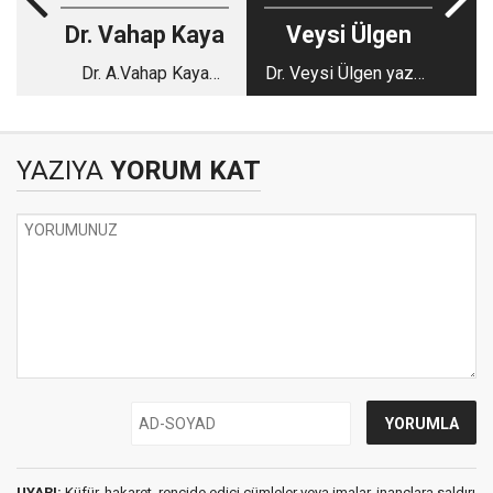
Dr. Vahap Kaya
Veysi Ülgen
Dr. A.Vahap Kaya
Dr. Veysi Ülgen yazdı:
yazdı: Yalnızlık
Belki de bir şansı
vardı
YAZIYA
YORUM KAT
UYARI:
Küfür, hakaret, rencide edici cümleler veya imalar, inançlara saldırı