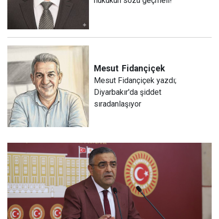
hukukun sözü geçmeli!
Mesut
Fidançiçek
Mesut Fidançiçek yazdı;
Diyarbakır'da şiddet
sıradanlaşıyor