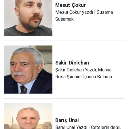
Mesut
Çokur
Mesut Çokur yazdı | Susama
Susamak
Sakir
Diclehan
Şakir Diclehan Yazdı; Monna
Rosa Şiirinin Üçüncü Bölümü
Barış
Ünal
Barış Ünal Yazdı | Çetelerin değil,