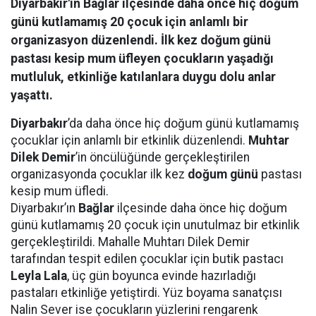
Diyarbakır'ın Bağlar ilçesinde daha önce hiç doğum
günü kutlamamış 20 çocuk için anlamlı bir
organizasyon düzenlendi. İlk kez doğum günü
pastası kesip mum üfleyen çocukların yaşadığı
mutluluk, etkinliğe katılanlara duygu dolu anlar
yaşattı.
Diyarbakır
’da daha önce hiç doğum günü kutlamamış
çocuklar için anlamlı bir etkinlik düzenlendi.
Muhtar
Dilek Demir
’in öncülüğünde gerçekleştirilen
organizasyonda çocuklar ilk kez
doğum günü
pastası
kesip mum üfledi.
Diyarbakır’ın
Bağlar
ilçesinde daha önce hiç doğum
günü kutlamamış 20 çocuk için unutulmaz bir etkinlik
gerçekleştirildi. Mahalle Muhtarı Dilek Demir
tarafından tespit edilen çocuklar için butik pastacı
Leyla Lala
, üç gün boyunca evinde hazırladığı
pastaları etkinliğe yetiştirdi. Yüz boyama sanatçısı
Nalin Sever ise çocukların yüzlerini rengarenk