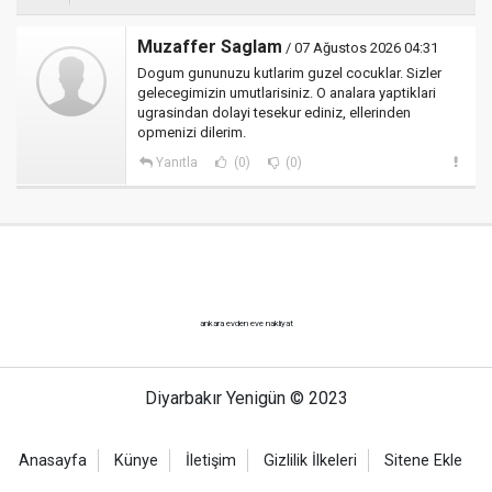
Muzaffer Saglam
/ 07 Ağustos 2026 04:31
Dogum gununuzu kutlarim guzel cocuklar. Sizler
gelecegimizin umutlarisiniz. O analara yaptiklari
ugrasindan dolayi tesekur ediniz, ellerinden
opmenizi dilerim.
Yanıtla
(0)
(0)
ankara evden eve nakliyat
Diyarbakır Yenigün © 2023
Anasayfa
Künye
İletişim
Gizlilik İlkeleri
Sitene Ekle