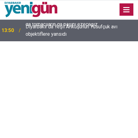
Diyarbakır’da Yeşil Arıkuşunun Yusufçuk avı
13:50
objektiflere yansıdı