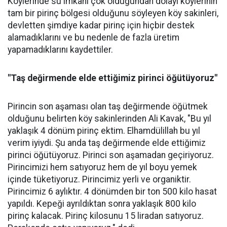
Köylerinde su imkânı çok olduğundan dolayı köylerinin
tam bir pirinç bölgesi olduğunu söyleyen köy sakinleri,
devletten şimdiye kadar pirinç için hiçbir destek
alamadıklarını ve bu nedenle de fazla üretim
yapamadıklarını kaydettiler.
"Taş değirmende elde ettiğimiz pirinci öğütüyoruz"
Pirincin son aşaması olan taş değirmende öğütmek
olduğunu belirten köy sakinlerinden Ali Kavak, "Bu yıl
yaklaşık 4 dönüm pirinç ektim. Elhamdülillah bu yıl
verim iyiydi. Şu anda taş değirmende elde ettiğimiz
pirinci öğütüyoruz. Pirinci son aşamadan geçiriyoruz.
Pirincimizi hem satıyoruz hem de yıl boyu yemek
içinde tüketiyoruz. Pirincimiz yerli ve organiktir.
Pirincimiz 6 aylıktır. 4 dönümden bir ton 500 kilo hasat
yapıldı. Kepeği ayrıldıktan sonra yaklaşık 800 kilo
pirinç kalacak. Pirinç kilosunu 15 liradan satıyoruz.