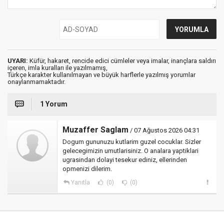
UYARI:
Küfür, hakaret, rencide edici cümleler veya imalar, inançlara saldırı
içeren, imla kuralları ile yazılmamış,
Türkçe karakter kullanılmayan ve büyük harflerle yazılmış yorumlar
onaylanmamaktadır.
1 Yorum
Muzaffer Saglam
/ 07 Ağustos 2026 04:31
Dogum gununuzu kutlarim guzel cocuklar. Sizler
gelecegimizin umutlarisiniz. O analara yaptiklari
ugrasindan dolayi tesekur ediniz, ellerinden
opmenizi dilerim.
Yanıtla
(0)
(0)