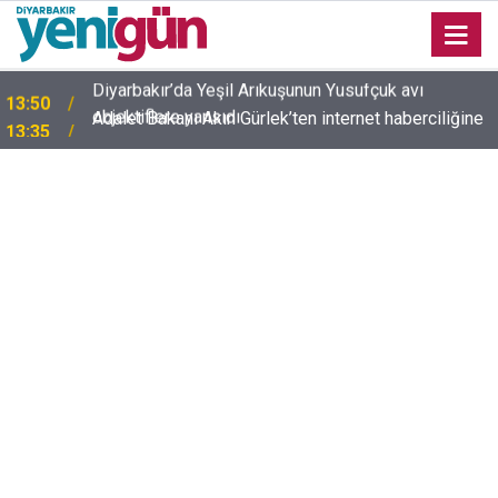
Adalet Bakanı Akın Gürlek’ten internet haberciliğine
13:35
güvence: Ekim ayında Meclis'e geliyor