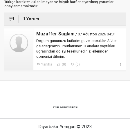
Türkçe karakter kullanılmayan ve büyük harflerle yazılmış yorumlar
onaylanmamaktadır.
1 Yorum
Muzaffer Saglam
/ 07 Ağustos 2026 04:31
Dogum gununuzu kutlarim guzel cocuklar. Sizler
gelecegimizin umutlarisiniz. O analara yaptiklari
ugrasindan dolayi tesekur ediniz, ellerinden
opmenizi dilerim.
Yanıtla
(0)
(0)
ankara evden eve nakliyat
Diyarbakır Yenigün © 2023