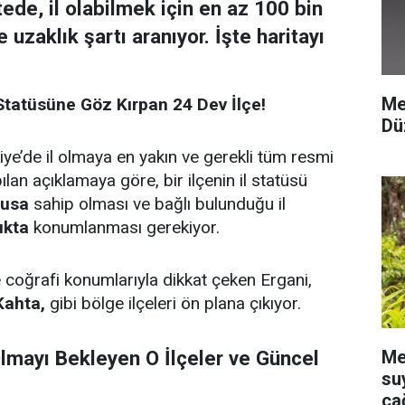
stede, il olabilmek için en az 100 bin
zaklık şartı aranıyor. İşte haritayı
Me
İl Statüsüne Göz Kırpan 24 Dev İlçe!
Dü
iye’de il olmaya en yakın ve gerekli tüm resmi
pılan açıklamaya göre, bir ilçenin il statüsü
fusa
sahip olması ve bağlı bulunduğu il
ıkta
konumlanması gerekiyor.
 coğrafi konumlarıyla dikkat çeken Ergani,
Kahta,
gibi bölge ilçeleri ön plana çıkıyor.
Me
 Olmayı Bekleyen O İlçeler ve Güncel
su
ça