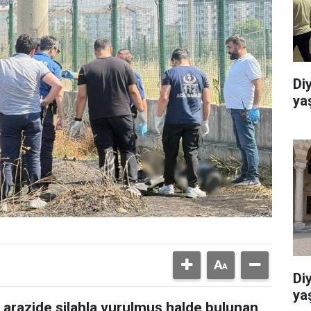
Di
ya
Di
ya
ş arazide silahla vurulmuş halde bulunan