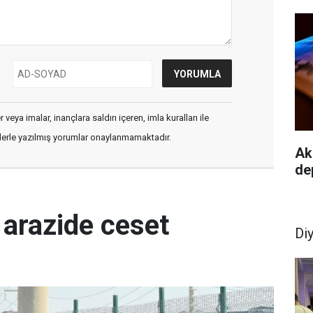
veya imalar, inançlara saldırı içeren, imla kuralları ile
flerle yazılmış yorumlar onaylanmamaktadır.
Akd
de
 arazide ceset
Di