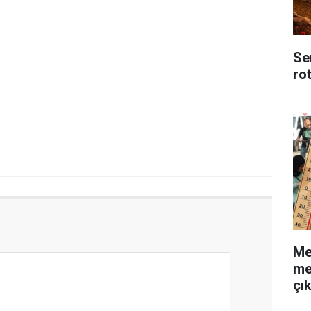
Se
ro
Me
me
çı