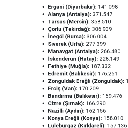
Ergani (Diyarbakır):
141.098
Alanya (Antalya):
371.547
Tarsus (Mersin):
358.510
Çorlu (Tekirdağ):
306.939
İnegöl (Bursa):
306.004
Siverek (Urfa):
277.399
Manavgat (Antalya):
266.480
İskenderun (Hatay):
228.149
Fethiye (Muğla):
187.332
Edremit (Balıkesir):
176.251
Zonguldak Ereğli (Zonguldak):
1
Erciş (Van):
170.209
Bandırma (Balıkesir):
169.476
Cizre (Şırnak):
166.290
Nazilli (Aydın):
162.156
Konya Ereğli (Konya):
158.010
Lüleburgaz (Kırklareli):
157.136