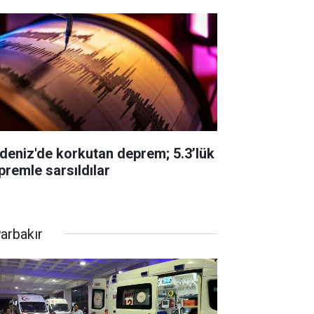
eniz'de korkutan deprem; 5.3’lük
premle sarsıldılar
yarbakır