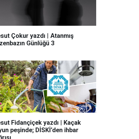
sut Çokur yazdı | Atanmış
zenbazın Günlüğü 3
sut Fidançiçek yazdı | Kaçak
yun peşinde; DİSKİ’den ihbar
ğrısı