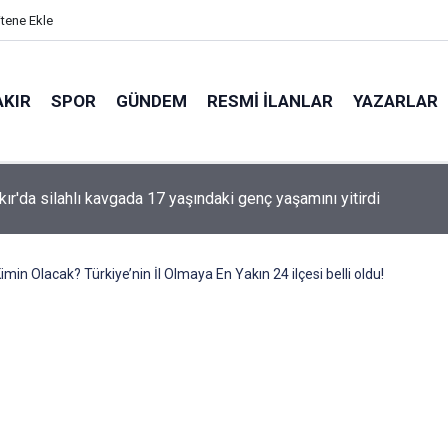
itene Ekle
AKIR
SPOR
GÜNDEM
RESMI İLANLAR
YAZARLAR
'den Öcalan ve Demirtaş açıklaması
min Olacak? Türkiye’nin İl Olmaya En Yakın 24 ilçesi belli oldu!