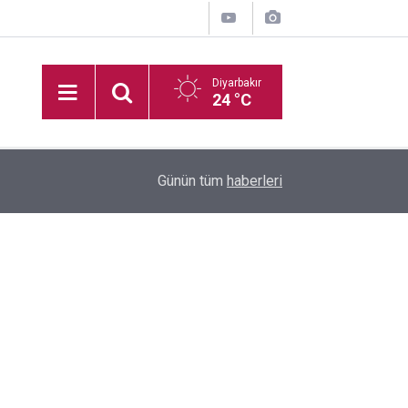
Diyarbakır
24 °C
16:35
Diyarbakır'da boş arazide ceset bulundu
Günün tüm
haberleri