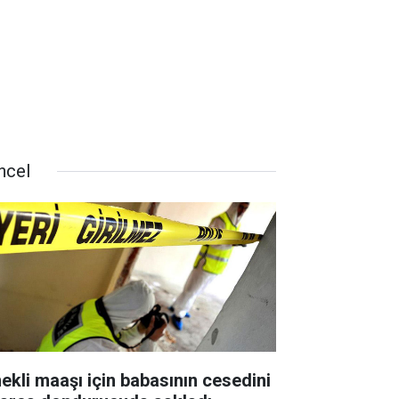
ncel
ekli maaşı için babasının cesedini