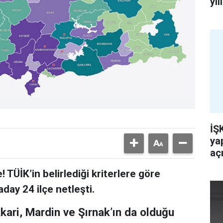
yı
İŞ
ya
açı
! TÜİK’in belirlediği kriterlere göre
day 24 ilçe netleşti.
kari, Mardin ve Şırnak’ın da olduğu