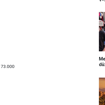
Me
dü
73.000