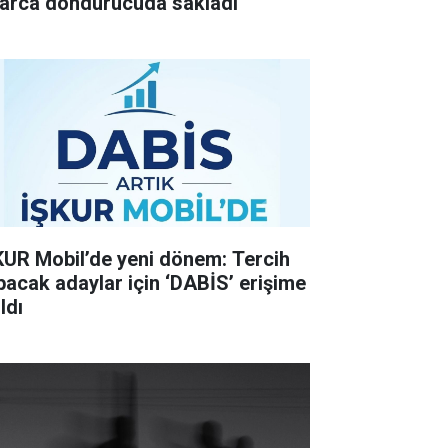
llarca dondurucuda sakladı
KUR Mobil’de yeni dönem: Tercih
pacak adaylar için ‘DABİS’ erişime
ldı