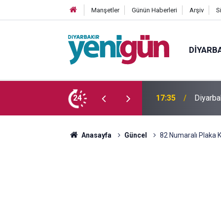
Manşetler
Günün Haberleri
Arşiv
S
DIYARB
 yaşındaki genç yaşamını yitirdi
24
16:54
Bahceli
Anasayfa
Güncel
82 Numaralı Plaka Ki