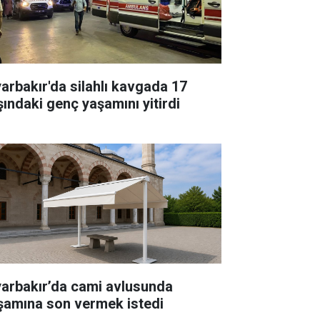
yarbakır'da silahlı kavgada 17
şındaki genç yaşamını yitirdi
yarbakır’da cami avlusunda
şamına son vermek istedi