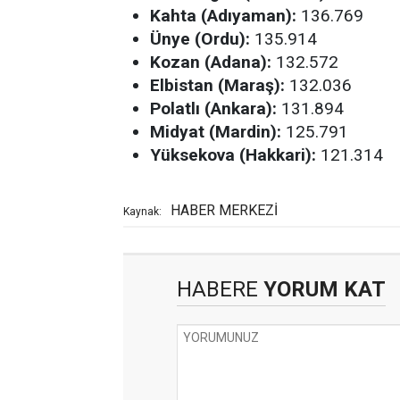
Kahta (Adıyaman):
136.769
Ünye (Ordu):
135.914
Kozan (Adana):
132.572
Elbistan (Maraş):
132.036
Polatlı (Ankara):
131.894
Midyat (Mardin):
125.791
Yüksekova (Hakkari):
121.314
HABER MERKEZİ
Kaynak:
HABERE
YORUM KAT