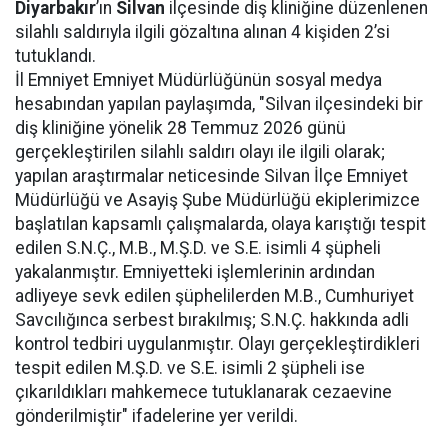
Diyarbakır
’ın
Silvan
ilçesinde diş kliniğine düzenlenen
silahlı saldırıyla ilgili gözaltına alınan 4 kişiden 2’si
tutuklandı.
İl Emniyet Emniyet Müdürlüğünün sosyal medya
hesabından yapılan paylaşımda, "Silvan ilçesindeki bir
diş kliniğine yönelik 28 Temmuz 2026 günü
gerçekleştirilen silahlı saldırı olayı ile ilgili olarak;
yapılan araştırmalar neticesinde Silvan İlçe Emniyet
Müdürlüğü ve Asayiş Şube Müdürlüğü ekiplerimizce
başlatılan kapsamlı çalışmalarda, olaya karıştığı tespit
edilen S.N.Ç., M.B., M.Ş.D. ve S.E. isimli 4 şüpheli
yakalanmıştır. Emniyetteki işlemlerinin ardından
adliyeye sevk edilen şüphelilerden M.B., Cumhuriyet
Savcılığınca serbest bırakılmış; S.N.Ç. hakkında adli
kontrol tedbiri uygulanmıştır. Olayı gerçekleştirdikleri
tespit edilen M.Ş.D. ve S.E. isimli 2 şüpheli ise
çıkarıldıkları mahkemece tutuklanarak cezaevine
gönderilmiştir" ifadelerine yer verildi.