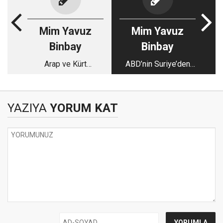
Mim Yavuz
Mim Yavuz
Binbay
Binbay
Arap ve Kürt
ABD’nin Suriye’den
Katliamlarında
çekilme senaryosu!
ABD’NİN Rolü
YAZIYA
YORUM KAT