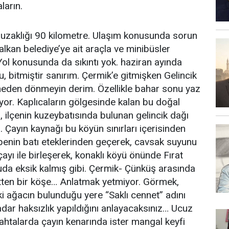
ların.
 uzaklığı 90 kilometre. Ulaşım konusunda sorun
kalkan belediye’ye ait araçla ve minibüsler
ol konusunda da sıkıntı yok. haziran ayında
u, bitmiştir sanırım. Çermik’e gitmişken Gelincik
tmeden dönmeyin derim. Özellikle bahar sonu yaz
iyor. Kaplıcaların gölgesinde kalan bu doğal
ı, ilçenin kuzeybatısında bulunan gelincik dağı
 Çayın kaynağı bu köyün sınırları içerisinden
penin batı eteklerinden geçerek, cavsak suyunu
çayı ile birleşerek, konaklı köyü önünde Fırat
nuda eksik kalmış gibi. Çermik- Çünküş arasında
etten bir köşe… Anlatmak yetmiyor. Görmek,
i ağacın bulunduğu yere “Saklı cennet” adını
ar haksızlık yapıldığını anlayacaksınız… Ucuz
 tahtalarda çayın kenarında ister mangal keyfi