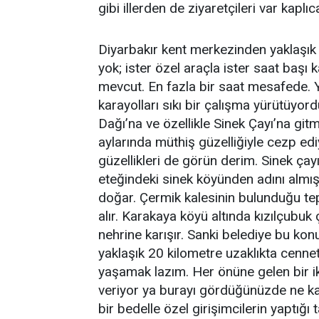
gibi illerden de ziyaretçileri var kaplıca
Diyarbakır kent merkezinden yaklaşık
yok; ister özel araçla ister saat başı 
mevcut. En fazla bir saat mesafede. Y
karayolları sıkı bir çalışma yürütüyord
Dağı’na ve özellikle Sinek Çayı’na gi
aylarında müthiş güzelliğiyle cezp ed
güzellikleri de görün derim. Sinek çay
eteğindeki sinek köyünden adını almış.
doğar. Çermik kalesinin bulunduğu te
alır. Karakaya köyü altında kızılçubuk 
nehrine karışır. Sanki belediye bu ko
yaklaşık 20 kilometre uzaklıkta cenn
yaşamak lazım. Her önüne gelen bir ik
veriyor ya burayı gördüğünüzde ne kad
bir bedelle özel girişimcilerin yaptığı