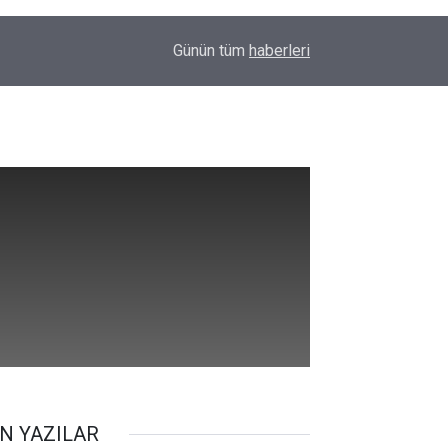
23:32
Uyarılar fayda etmiyor; Diyarbakır’da bir genç da
Günün tüm
haberleri
N YAZILAR