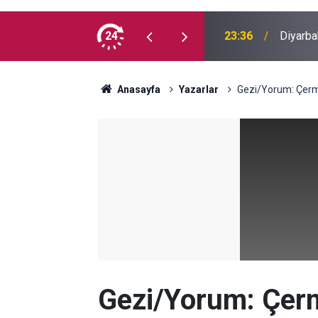
 İlk kez doğum günü kutladılar
24
23:36
Diyarba
Anasayfa
Yazarlar
Gezi/Yorum: Çerm
Gezi/Yorum: Çer