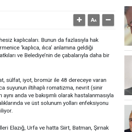
esiz kaplıcaları. Bunun da fazlasıyla hak
rmenice ‘kaplıca, ılıca’ anlamına geldiği
 katkıları ve Belediye’nin de çabalarıyla daha bir
 sülfat, iyot, bromür ile 48 dereceye varan
ıca suyunun iltihaplı romatizma, nevrit (sinir
irin aynı anda ve bakışımlı olarak hastalanmasıyla
talıklarında ve üst solunum yolları enfeksiyonu
liyor.
leri Elazığ, Urfa ve hatta Siirt, Batman, Şırnak