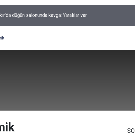
kır'da düğün salonunda kavga: Yaralılar var
ik
mik
SO