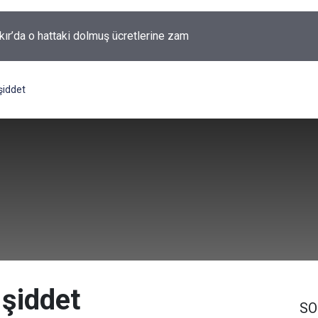
kır'da yıllardır kimliği bilinmeyen mezar yeniden gündemde
şiddet
şiddet
SO