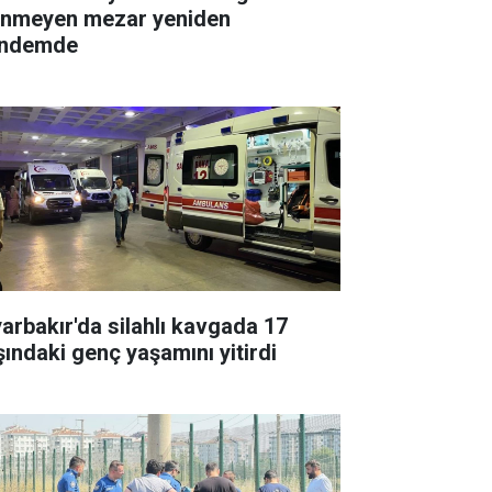
linmeyen mezar yeniden
ndemde
yarbakır'da silahlı kavgada 17
şındaki genç yaşamını yitirdi