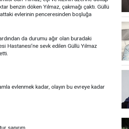
iktar benzin döken Yılmaz, çakmağı çaktı. Güllü
i kattaki evlerinin penceresinden boşluğa
 ardından da durumu ağır olan buradaki
esi Hastanesi’ne sevk edilen Güllü Yılmaz
tti.
 adamla evlenmek kadar, olayın bu evreye kadar
ur sanırım.