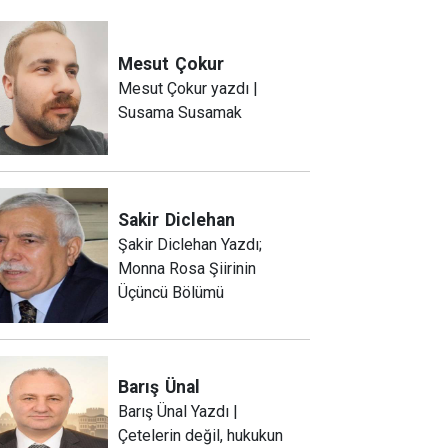
Mesut
Çokur
Mesut Çokur yazdı |
Susama Susamak
Sakir
Diclehan
Şakir Diclehan Yazdı;
Monna Rosa Şiirinin
Üçüncü Bölümü
Barış
Ünal
Barış Ünal Yazdı |
Çetelerin değil, hukukun