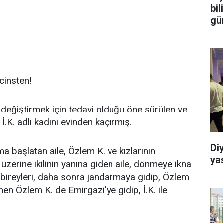
bi
gü
cinsten!
t değiştirmek için tedavi olduğu öne sürülen ve
İ.K. adlı kadını evinden kaçırmış.
Di
ma başlatan aile, Özlem K. ve kızlarının
ya
zerine ikilinin yanına giden aile, dönmeye ikna
 Aile bireyleri, daha sonra jandarmaya gidip, Özlem
en Özlem K. de Emirgazi'ye gidip, İ.K. ile