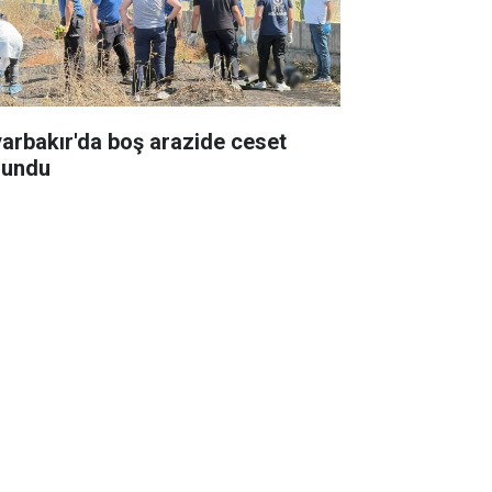
yarbakır'da boş arazide ceset
lundu