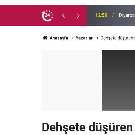
cretlerine zam
24
11:58
Diyarba
Anasayfa
Yazarlar
Dehşete düşüren 
Dehşete düşüren 