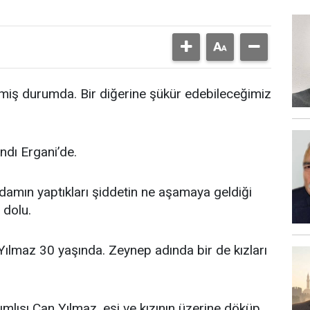
tmiş durumda. Bir diğerine şükür edebileceğimiz
ndı Ergani’de.
damın yaptıkları şiddetin ne aşamaya geldiği
 dolu.
Yılmaz 30 yaşında. Zeynep adında bir de kızları
lısı Can Yılmaz, eşi ve kızının üzerine döküp