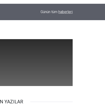
11:43
Diyarbakır’da inek az sahibine saldırdı
Günün tüm
haberleri
N YAZILAR