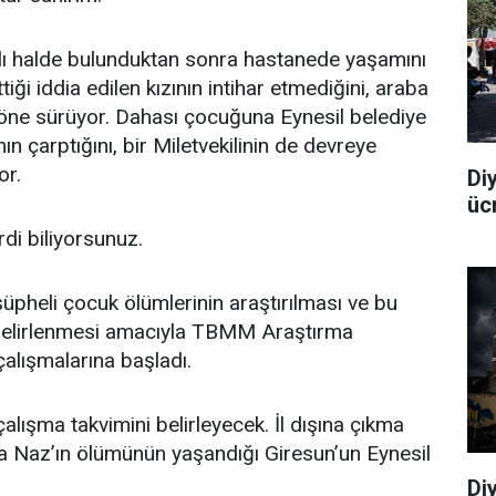
lı halde bulunduktan sonra hastanede yaşamını
tiği iddia edilen kızının intihar etmediğini, araba
 öne sürüyor. Dahası çocuğuna Eynesil belediye
n çarptığını, bir Miletvekilinin de devreye
or.
Di
üc
i biliyorsunuz.
pheli çocuk ölümlerinin araştırılması ve bu
 belirlenmesi amacıyla TBMM Araştırma
alışmalarına başladı.
lışma takvimini belirleyecek. İl dışına çıkma
bia Naz’ın ölümünün yaşandığı Giresun’un Eynesil
Diy