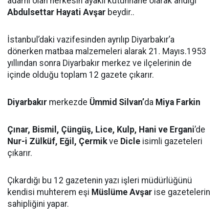
adamı olan herkesin ayaklı kütühhane olarak andığı
Abdulsettar Hayati Avşar
beydir..
İstanbul’daki vazifesinden ayrılıp Diyarbakır’a
dönerken matbaa malzemeleri alarak 21. Mayıs.1953
yıllından sonra Diyarbakır merkez ve ilçelerinin de
içinde olduğu toplam 12 gazete çıkarır.
Diyarbakır
merkezde
Ümmid
Silvan’
da
Miya Farkin
Çınar, Bismil, Çüngüş, Lice, Kulp, Hani ve Ergani
’de
Nur-i Zülküf, Eğil, Çermik
ve
Dicle
isimli gazeteleri
çıkarır.
Çıkardığı bu 12 gazetenin yazı işleri müdürlüğünü
kendisi muhterem eşi
Müslüme Avşar
ise gazetelerin
sahipliğini yapar.