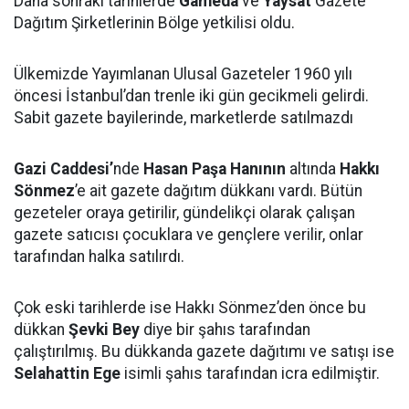
Daha sonraki tarihlerde
Gameda
ve
Yaysat
Gazete
Dağıtım Şirketlerinin Bölge yetkilisi oldu.
Ülkemizde Yayımlanan Ulusal Gazeteler 1960 yılı
öncesi İstanbul’dan trenle iki gün gecikmeli gelirdi.
Sabit gazete bayilerinde, marketlerde satılmazdı
Gazi Caddesi’
nde
Hasan Paşa Hanının
altında
Hakkı
Sönmez
’e ait gazete dağıtım dükkanı vardı. Bütün
gezeteler oraya getirilir, gündelikçi olarak çalışan
gazete satıcısı çocuklara ve gençlere verilir, onlar
tarafından halka satılırdı.
Çok eski tarihlerde ise Hakkı Sönmez’den önce bu
dükkan
Şevki Bey
diye bir şahıs tarafından
çalıştırılmış. Bu dükkanda gazete dağıtımı ve satışı ise
Selahattin Ege
isimli şahıs tarafından icra edilmiştir.