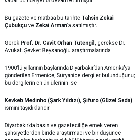
kadar bu hüviyetibi devam ettirmiştir
Bu gazete ve matbaa bu tarihte
Tahsin Zekai
Çubukçu
ve
Zekai Arman
’a satılmıştır.
Gerek
Prof. Dr. Cavit Orhan Tütengil,
gerekse Dr.
Avukat. Şevket Beysanoğlu araştırmalarında
1900’lü yıllarının başlarında Diyarbakır’dan Amerika’ya
gönderilen Ermenice, Süryanice dergiler bulunduğunu;
bu dergilerin en ünlülerinin ise
Kevkeb Medinho (Şark Yıldızı), Şifuro (Güzel Seda)
ismini taşıdıklarıdır.
Diyarbakır’da basın ve gazeteciliğe emek veren
şahsiyetlerden biride araştırmacı ve bir düşünce