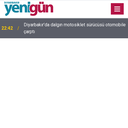
Diyarbakır’da dalgın motosiklet sürücüsü otomobile
22:42
çarptı
Diyarbakır trafiğinde şaşırtan görüntü: Dönüp dönüp
22:37
baktılar