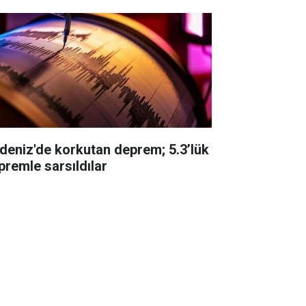
eniz'de korkutan deprem; 5.3’lük
premle sarsıldılar