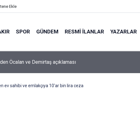
itene Ekle
AKIR
SPOR
GÜNDEM
RESMI İLANLAR
YAZARLAR
'den Öcalan ve Demirtaş açıklaması
n ev sahibi ve emlakçıya 10'ar bin lira ceza