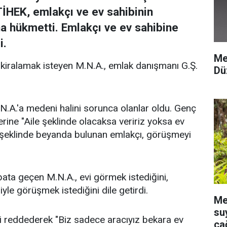
İHEK, emlakçı ve ev sahibinin
ına hükmetti. Emlakçı ve ev sahibine
i.
Me
i kiralamak isteyen M.N.A., emlak danışmanı G.Ş.
Dü
.N.A.'a medeni halini sorunca olanlar oldu. Genç
ine "Aile şeklinde olacaksa veririz yoksa ev
or" şeklinde beyanda bulunan emlakçı, görüşmeyi
bata geçen M.N.A., evi görmek istediğini,
yle görüşmek istediğini dile getirdi.
Me
su
i reddederek "Biz sadece aracıyız bekara ev
ça