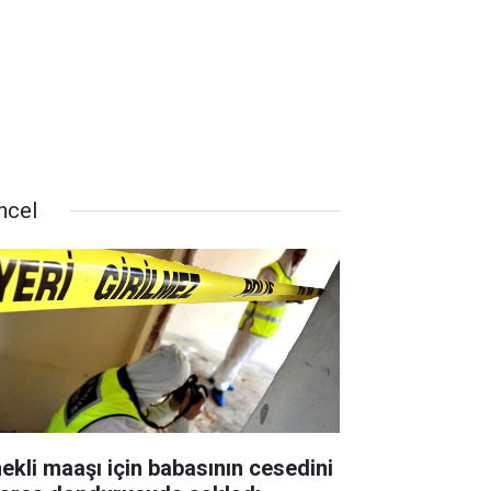
ncel
ekli maaşı için babasının cesedini