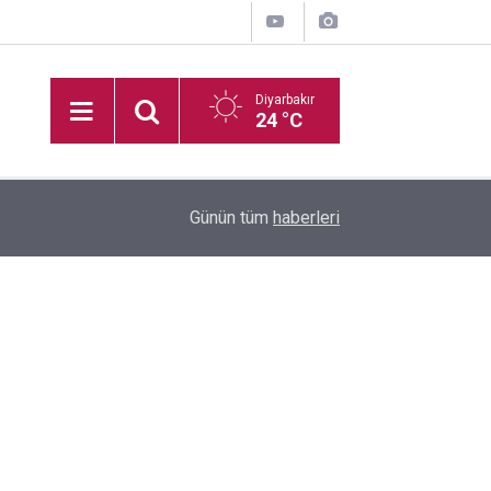
Diyarbakır
24 °C
16:35
Diyarbakır'da boş arazide ceset bulundu
Günün tüm
haberleri