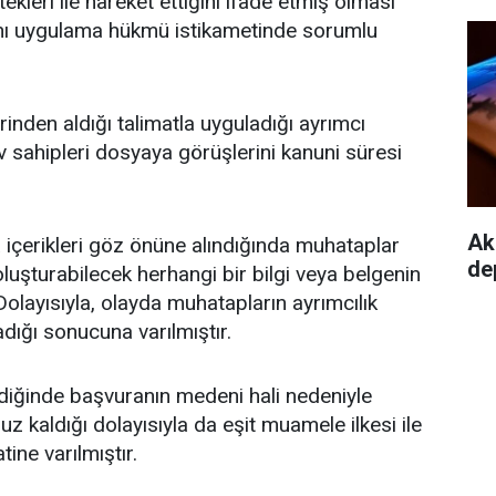
ekleri ile hareket ettiğini ifade etmiş olması
atını uygulama hükmü istikametinde sorumlu
nden aldığı talimatla uyguladığı ayrımcı
sahipleri dosyaya görüşlerini kanuni süresi
Akd
içerikleri göz önüne alındığında muhataplar
de
luşturabilecek herhangi bir bilgi veya belgenin
layısıyla, olayda muhatapların ayrımcılık
adığı sonucuna varılmıştır.
ldiğinde başvuranın medeni hali nedeniyle
kaldığı dolayısıyla da eşit muamele ilkesi ile
tine varılmıştır.