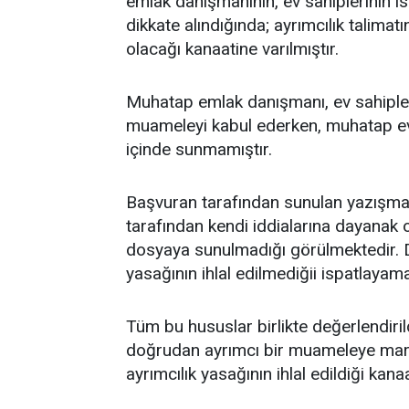
emlak danışmanının, ev sahiplerinin ist
dikkate alındığında; ayrımcılık talim
olacağı kanaatine varılmıştır.
Muhatap emlak danışmanı, ev sahipleri
muameleyi kabul ederken, muhatap ev 
içinde sunmamıştır.
Başvuran tarafından sunulan yazışma 
tarafından kendi iddialarına dayanak o
dosyaya sunulmadığı görülmektedir. Do
yasağının ihlal edilmediğii ispatlayam
Tüm bu hususlar birlikte değerlendiri
doğrudan ayrımcı bir muameleye maruz 
ayrımcılık yasağının ihlal edildiği kanaa