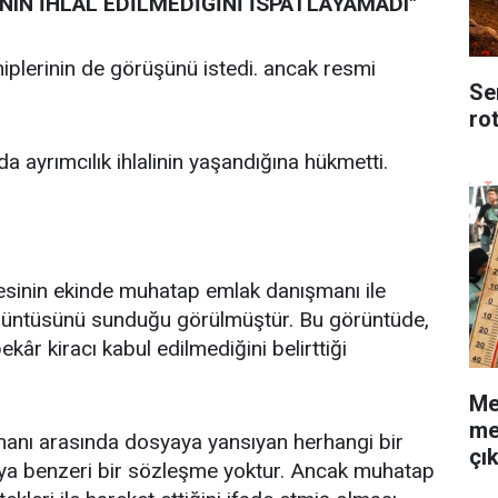
NIN İHLAL EDİLMEDİĞİNİ İSPATLAYAMADI"
hiplerinin de görüşünü istedi. ancak resmi
Se
ro
 ayrımcılık ihlalinin yaşandığına hükmetti.
çesinin ekinde muhatap emlak danışmanı ile
üntüsünü sunduğu görülmüştür. Bu görüntüde,
ekâr kiracı kabul edilmediğini belirttiği
Me
me
manı arasında dosyaya yansıyan herhangi bir
çı
a benzeri bir sözleşme yoktur. Ancak muhatap