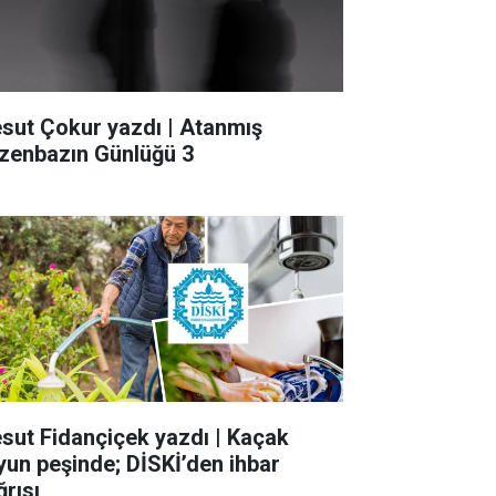
sut Çokur yazdı | Atanmış
zenbazın Günlüğü 3
sut Fidançiçek yazdı | Kaçak
yun peşinde; DİSKİ’den ihbar
ğrısı