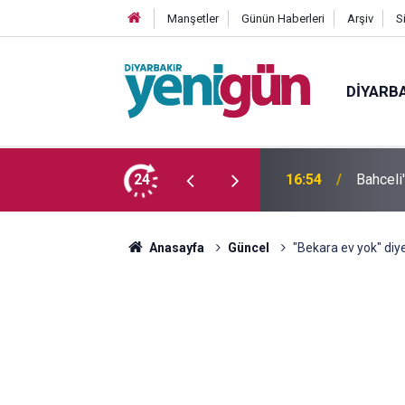
Manşetler
Günün Haberleri
Arşiv
S
DIYARB
 yaşındaki genç yaşamını yitirdi
24
16:54
Bahceli
Anasayfa
Güncel
"Bekara ev yok" diye