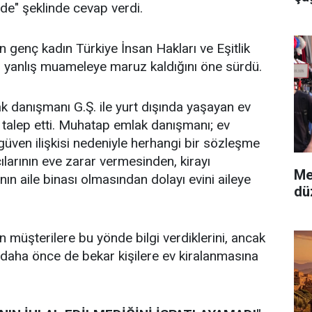
nde" şeklinde cevap verdi.
 genç kadın Türkiye İnsan Hakları ve Eşitlik
yanlış muameleye maruz kaldığını öne sürdü.
 danışmanı G.Ş. ile yurt dışında yaşayan ev
a talep etti. Muhatap emlak danışmanı; ev
ki güven ilişkisi nedeniyle herhangi bir sözleşme
cılarının eve zarar vermesinden, kirayı
Me
 aile binası olmasından dolayı evini aileye
dü
yan müşterilere bu yönde bilgi verdiklerini, ancak
a daha önce de bekar kişilere ev kiralanmasına