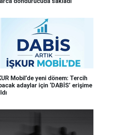
llarca dondurucuda sakladı
KUR Mobil’de yeni dönem: Tercih
pacak adaylar için ‘DABİS’ erişime
ldı