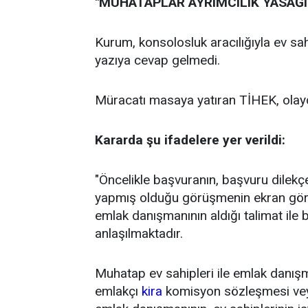
"MUHATAPLAR AYRIMCILIK YASAĞI
Kurum, konsolosluk aracılığıyla ev sa
yazıya cevap gelmedi.
Müracatı masaya yatıran TİHEK, olayda
Kararda şu ifadelere yer verildi:
"Öncelikle başvuranın, başvuru dilek
yapmış olduğu görüşmenin ekran gör
emlak danışmanının aldığı talimat ile b
anlaşılmaktadır.
Muhatap ev sahipleri ile emlak danış
emlakçı
kira
komisyon sözleşmesi vey