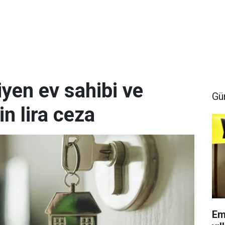
iyen ev sahibi ve
Gü
n lira ceza
Em