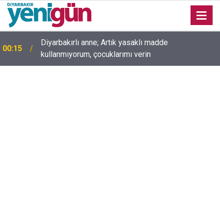
Diyarbakırlı anne; Artık yasaklı madde
00:15
kullanmıyorum, çocuklarımı verin
00:05
Mesut Çokur yazdı; Gelecek Yolda mı Kaldı?