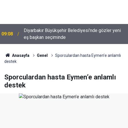
Doğu'nun Saklı cenneti; Iğdır'ın Tuz Mağaraları ve
08:47
Gökkuşağı Tepeleri
Anasayfa
Genel
Sporculardan hasta Eymen’e anlamlı
destek
Sporculardan hasta Eymen’e anlamlı
destek