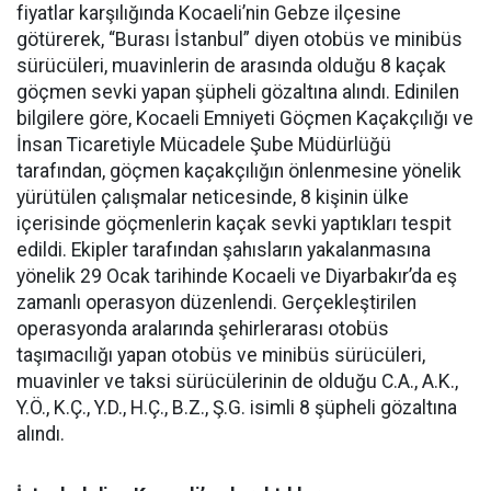
fiyatlar karşılığında Kocaeli’nin Gebze ilçesine
götürerek, “Burası İstanbul” diyen otobüs ve minibüs
sürücüleri, muavinlerin de arasında olduğu 8 kaçak
göçmen sevki yapan şüpheli gözaltına alındı. Edinilen
bilgilere göre, Kocaeli Emniyeti Göçmen Kaçakçılığı ve
İnsan Ticaretiyle Mücadele Şube Müdürlüğü
tarafından, göçmen kaçakçılığın önlenmesine yönelik
yürütülen çalışmalar neticesinde, 8 kişinin ülke
içerisinde göçmenlerin kaçak sevki yaptıkları tespit
edildi. Ekipler tarafından şahısların yakalanmasına
yönelik 29 Ocak tarihinde Kocaeli ve Diyarbakır’da eş
zamanlı operasyon düzenlendi. Gerçekleştirilen
operasyonda aralarında şehirlerarası otobüs
taşımacılığı yapan otobüs ve minibüs sürücüleri,
muavinler ve taksi sürücülerinin de olduğu C.A., A.K.,
Y.Ö., K.Ç., Y.D., H.Ç., B.Z., Ş.G. isimli 8 şüpheli gözaltına
alındı.