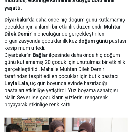
mutluluk, etkinliğe katılanlara duygu dolu anlar
yaşattı.
Diyarbakır
’da daha önce hiç doğum günü kutlamamış
çocuklar için anlamlı bir etkinlik düzenlendi.
Muhtar
Dilek Demir
’in öncülüğünde gerçekleştirilen
organizasyonda çocuklar ilk kez
doğum günü
pastası
kesip mum üfledi.
Diyarbakır’ın
Bağlar
ilçesinde daha önce hiç doğum
günü kutlamamış 20 çocuk için unutulmaz bir etkinlik
gerçekleştirildi. Mahalle Muhtarı Dilek Demir
tarafından tespit edilen çocuklar için butik pastacı
Leyla Lala
, üç gün boyunca evinde hazırladığı
pastaları etkinliğe yetiştirdi. Yüz boyama sanatçısı
Nalin Sever ise çocukların yüzlerini rengarenk
boyayarak etkinliğe renk kattı.