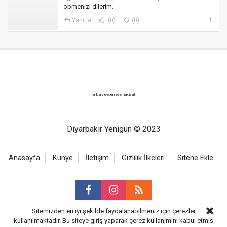
opmenizi dilerim.
Yanıtla
(0)
(0)
ankara evden eve nakliyat
Diyarbakır Yenigün © 2023
Anasayfa
Künye
İletişim
Gizlilik İlkeleri
Sitene Ekle
Sitemizden en iyi şekilde faydalanabilmeniz için çerezler
kullanılmaktadır. Bu siteye giriş yaparak çerez kullanımını kabul etmiş
Haber Portalı Yazılımı