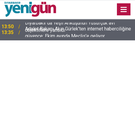
Adalet Bakanı Akın Gürlek’ten internet haberciliğine
13:35
güvence: Ekim ayında Meclis'e geliyor