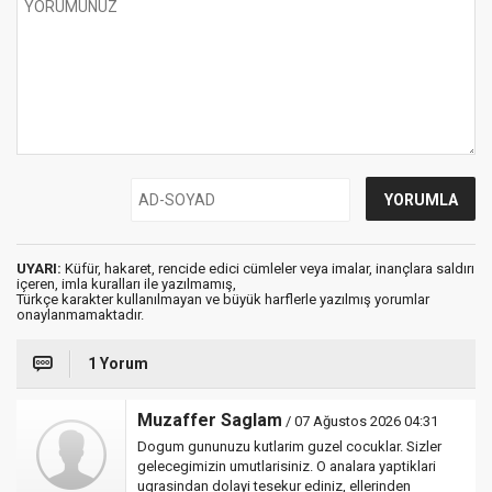
UYARI:
Küfür, hakaret, rencide edici cümleler veya imalar, inançlara saldırı
içeren, imla kuralları ile yazılmamış,
Türkçe karakter kullanılmayan ve büyük harflerle yazılmış yorumlar
onaylanmamaktadır.
1 Yorum
Muzaffer Saglam
/ 07 Ağustos 2026 04:31
Dogum gununuzu kutlarim guzel cocuklar. Sizler
gelecegimizin umutlarisiniz. O analara yaptiklari
ugrasindan dolayi tesekur ediniz, ellerinden