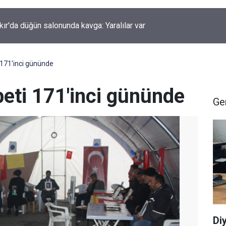
kır'da düğün salonunda kavga: Yaralılar var
i 171'inci gününde
öbeti 171'inci gününde
Ge
Di