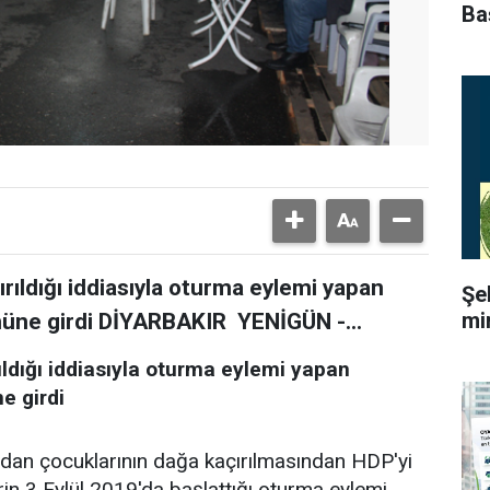
Ba
rıldığı iddiasıyla oturma eylemi yapan
Şe
mi
gününe girdi DİYARBAKIR YENİGÜN -...
ıldığı iddiasıyla oturma eylemi yapan
ne girdi
dan çocuklarının dağa kaçırılmasından HDP'yi
rin 3 Eylül 2019'da başlattığı oturma eylemi,