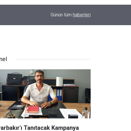
23:32
Uyarılar fayda etmiyor; Diyarbakır’da bir genç da
Günün tüm
haberleri
nel
yarbakır'ı Tanıtacak Kampanya