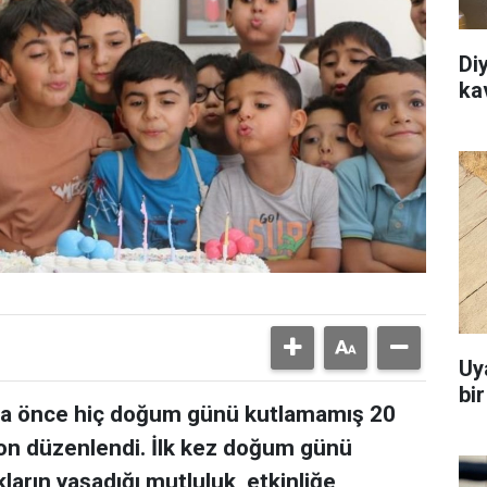
Di
ka
Uy
bi
daha önce hiç doğum günü kutlamamış 20
yon düzenlendi. İlk kez doğum günü
arın yaşadığı mutluluk, etkinliğe