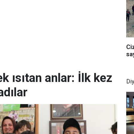
Ci
sa
k ısıtan anlar: İlk kez
Di
dılar