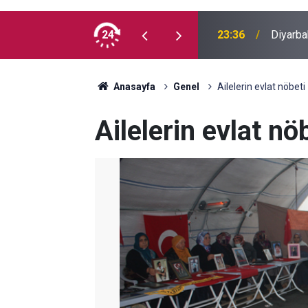
 İlk kez doğum günü kutladılar
24
23:36
Diyarba
Anasayfa
Genel
Ailelerin evlat nöbet
Ailelerin evlat n