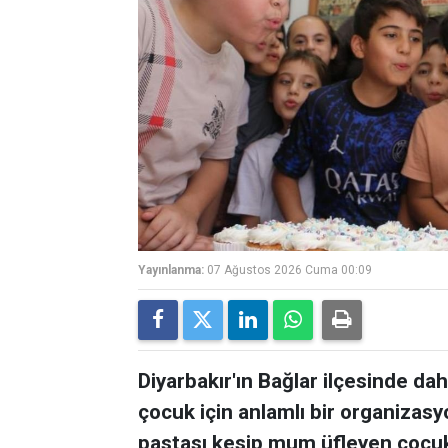
Yayınlanma:
07 Ağustos 2026 Cuma 00:09
Diyarbakır'ın Bağlar ilçesinde 
çocuk için anlamlı bir organizas
pastası kesip mum üfleyen çocukl