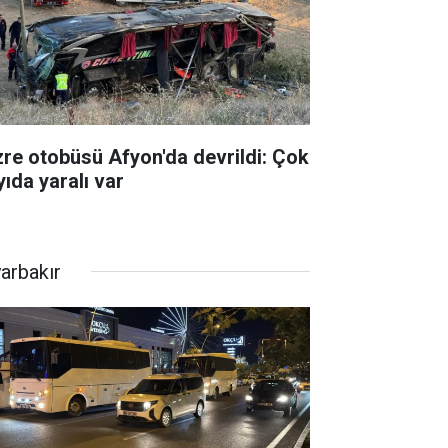
zre otobüsü Afyon'da devrildi: Çok
yıda yaralı var
yarbakır