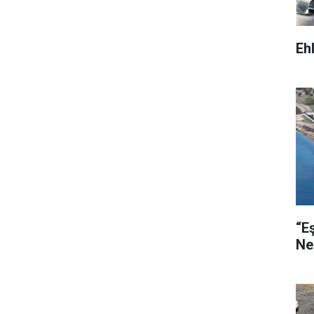
Eh
“E
Ne