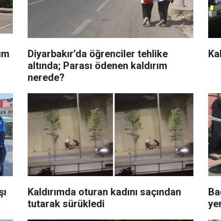
rım
Diyarbakır’da öğrenciler tehlike
Ka
altında; Parası ödenen kaldırım
nerede?
şı
Kaldırımda oturan kadını saçından
Ba
tutarak sürükledi
ye