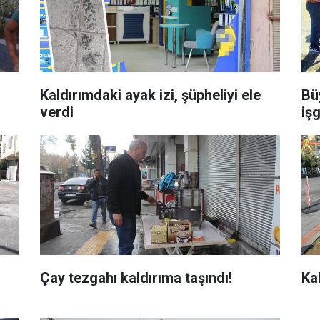
Kaldırımdaki ayak izi, şüpheliyi ele
Bü
verdi
iş
Çay tezgahı kaldırıma taşındı!
Kal