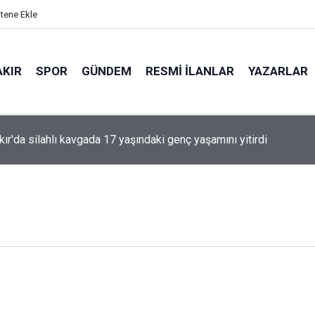
itene Ekle
AKIR
SPOR
GÜNDEM
RESMI İLANLAR
YAZARLAR
'den Öcalan ve Demirtaş açıklaması