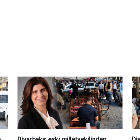
a
Diyarbakır eski milletvekilinden
Di