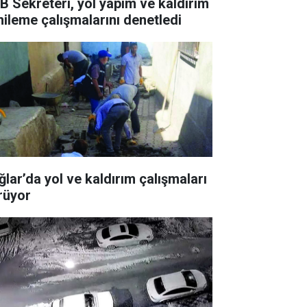
B Sekreteri, yol yapım ve kaldırım
nileme çalışmalarını denetledi
ğlar’da yol ve kaldırım çalışmaları
rüyor