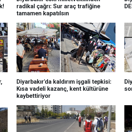
k!
radikal çağrı: Sur araç trafiğine
DE
tamamen kapatılsın
,
Diyarbakır'da kaldırım işgali tepkisi:
Di
Kısa vadeli kazanç, kent kültürüne
so
kaybettiriyor