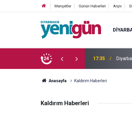
Manşetler
Günün Haberleri
Arşiv
S
DIYARB
 yaşındaki genç yaşamını yitirdi
24
16:54
Bahceli
Anasayfa
Kaldırım Haberleri
Kaldırım Haberleri