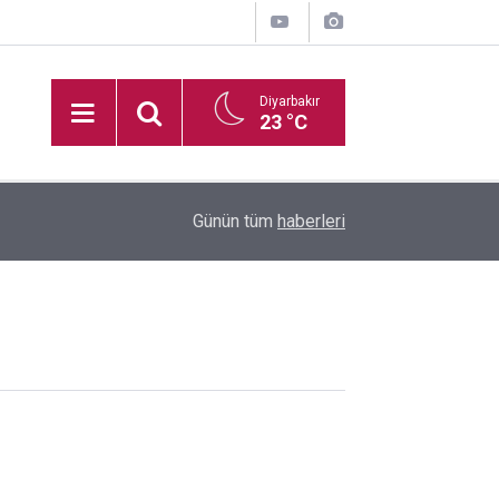
Diyarbakır
23 °C
16:35
Diyarbakır'da boş arazide ceset bulundu
Günün tüm
haberleri