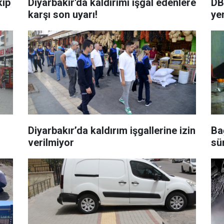
kip
Diyarbakır'da kaldırımı işgal edenlere
DB
karşı son uyarı!
ye
Diyarbakır’da kaldırım işgallerine izin
Ba
verilmiyor
sü