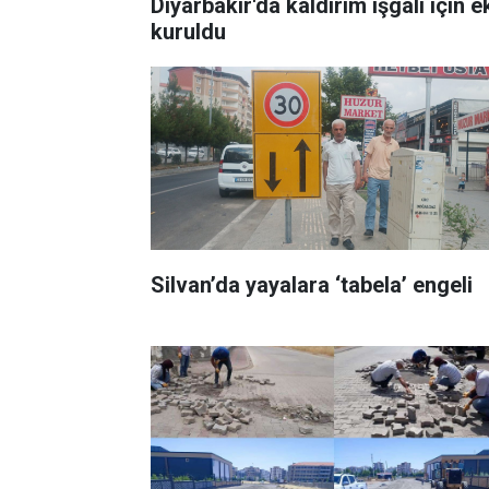
Diyarbakır'da kaldırım işgali için e
kuruldu
Silvan’da yayalara ‘tabela’ engeli