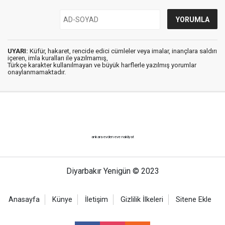
UYARI:
Küfür, hakaret, rencide edici cümleler veya imalar, inançlara saldırı
içeren, imla kuralları ile yazılmamış,
Türkçe karakter kullanılmayan ve büyük harflerle yazılmış yorumlar
onaylanmamaktadır.
ankara evden eve nakliyat
Diyarbakır Yenigün © 2023
Anasayfa
Künye
İletişim
Gizlilik İlkeleri
Sitene Ekle