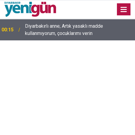
00:05
Mesut Çokur yazdı; Gelecek Yolda mı Kaldı?