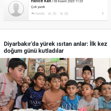
Hatice Kan
/ 03 Kasım 2023 11:23
Çok yazık
Yanıtla
(0)
(0)
Diyarbakır'da yürek ısıtan anlar: İlk kez
doğum günü kutladılar