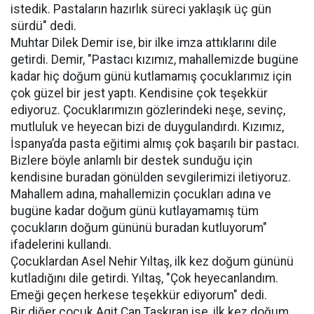
istedik. Pastaların hazırlık süreci yaklaşık üç gün
sürdü" dedi.
Muhtar Dilek Demir ise, bir ilke imza attıklarını dile
getirdi. Demir, "Pastacı kızımız, mahallemizde bugüne
kadar hiç doğum günü kutlamamış çocuklarımız için
çok güzel bir jest yaptı. Kendisine çok teşekkür
ediyoruz. Çocuklarımızın gözlerindeki neşe, sevinç,
mutluluk ve heyecan bizi de duygulandırdı. Kızımız,
İspanya’da pasta eğitimi almış çok başarılı bir pastacı.
Bizlere böyle anlamlı bir destek sunduğu için
kendisine buradan gönülden sevgilerimizi iletiyoruz.
Mahallem adına, mahallemizin çocukları adına ve
bugüne kadar doğum günü kutlayamamış tüm
çocukların doğum gününü buradan kutluyorum"
ifadelerini kullandı.
Çocuklardan Asel Nehir Yıltaş, ilk kez doğum gününü
kutladığını dile getirdi. Yıltaş, "Çok heyecanlandım.
Emeği geçen herkese teşekkür ediyorum" dedi.
Bir diğer çocuk Agit Can Taşkıran ise, ilk kez doğum