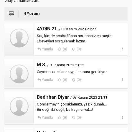
onaylanmamaktadır.
4 Yorum
AYDIN 21.
/ 03 Kasım 2023 21:27
Suç kimde acaba?Bana sorarsanız en başta
Ebeveyleri sorgulamak lazım.
Yanıtla
(0)
(0)
M.S.
/ 03 Kasım 2023 21:22
Caydırıcı cezaların uygulanması gerekiyor.
Yanıtla
(0)
(0)
Bedirhan Diyar
/ 03 Kasım 2023 21:11
Göndermeyin çocuklarınızı, yazık günah...
Bir değil iki değil, bu kaçıncı vaka!
Yanıtla
(0)
(0)