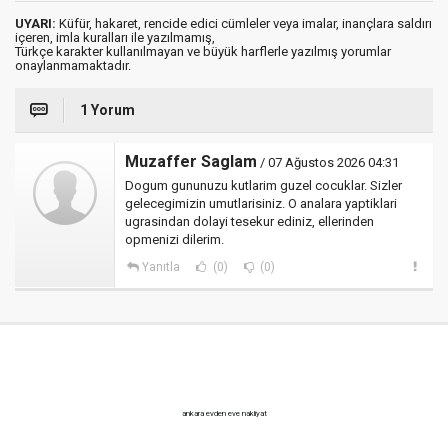
UYARI:
Küfür, hakaret, rencide edici cümleler veya imalar, inançlara saldırı
içeren, imla kuralları ile yazılmamış,
Türkçe karakter kullanılmayan ve büyük harflerle yazılmış yorumlar
onaylanmamaktadır.
1 Yorum
Muzaffer Saglam
/ 07 Ağustos 2026 04:31
Dogum gununuzu kutlarim guzel cocuklar. Sizler
gelecegimizin umutlarisiniz. O analara yaptiklari
ugrasindan dolayi tesekur ediniz, ellerinden
opmenizi dilerim.
Yanıtla
(0)
(0)
ankara evden eve nakliyat