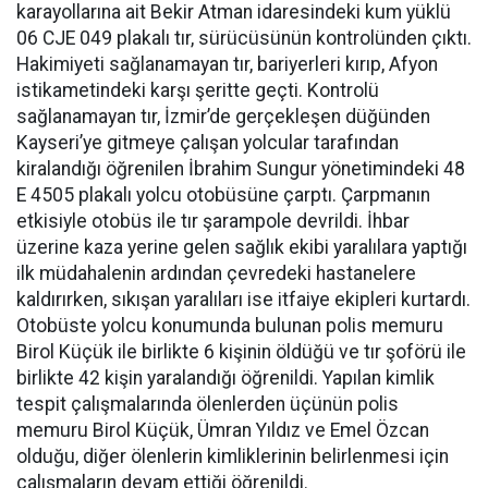
karayollarına ait Bekir Atman idaresindeki kum yüklü
06 CJE 049 plakalı tır, sürücüsünün kontrolünden çıktı.
Hakimiyeti sağlanamayan tır, bariyerleri kırıp, Afyon
istikametindeki karşı şeritte geçti. Kontrolü
sağlanamayan tır, İzmir’de gerçekleşen düğünden
Kayseri’ye gitmeye çalışan yolcular tarafından
kiralandığı öğrenilen İbrahim Sungur yönetimindeki 48
E 4505 plakalı yolcu otobüsüne çarptı. Çarpmanın
etkisiyle otobüs ile tır şarampole devrildi. İhbar
üzerine kaza yerine gelen sağlık ekibi yaralılara yaptığı
ilk müdahalenin ardından çevredeki hastanelere
kaldırırken, sıkışan yaralıları ise itfaiye ekipleri kurtardı.
Otobüste yolcu konumunda bulunan polis memuru
Birol Küçük ile birlikte 6 kişinin öldüğü ve tır şoförü ile
birlikte 42 kişin yaralandığı öğrenildi. Yapılan kimlik
tespit çalışmalarında ölenlerden üçünün polis
memuru Birol Küçük, Ümran Yıldız ve Emel Özcan
olduğu, diğer ölenlerin kimliklerinin belirlenmesi için
çalışmaların devam ettiği öğrenildi.