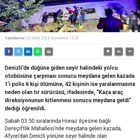
Yayınlanma:
02 Eylül 2023 Cumartesi 13:21
Denizli’de düğüne giden seyir halindeki yolcu
otobüsüne çarpması sonucu meydana gelen kazada
1’i polis 6 kişi ölümüne, 42 kişinin ise yaralanmasına
neden olan tır sürücüsü, ifadesinde, “Kaza araç
direksiyonunun kitlenmesi sonucu meydana geldi”
dediği öğrenildi.
Sabah 03.50 sıralarında Honaz ilçesine bağlı
Dereçiftlik Mahallesi’nde meydana gelen kazada,
Afyon'dan Denizli yönüne seyir halinde olan