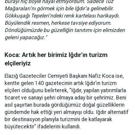
burayı hiç böyle hayal etmiyordum. Sadece Tuz
Mağaraları’nı görmek için bile Iğdır’a gelinebilir.
Gökkuşağı Tepeleri’ndeki renk kartelası harikaydı.
Büyülendik resmen, herkese tavsiye ediyorum.
Döndüğümüzde bu güzelliğin tanıtımı için elimizden
geleni yapacağız."
Koca: Artık her birimiz Iğdır’ın turizm
elçileriyiz
Elazığ Gazeteciler Cemiyeti Başkanı Nafiz Koca ise,
kentte gelen 140 gazetecinin artık Iğdır’ın turizm
elçileri olduğunu belirterek, “Iğdır, yapılan yatırımlarla
ticaret ve sanayi şehri olmaya aday bir şehrimiz. Beni
asıl şaşırtan burada gördüğümüz doğal güzelliklerin
gündemde hak ettiği yeri almayışı oldu. Iğdır alternatif
bir destinasyon planıyla turizmini de katlayarak
büyütecektir” ifadelerini kullandı.