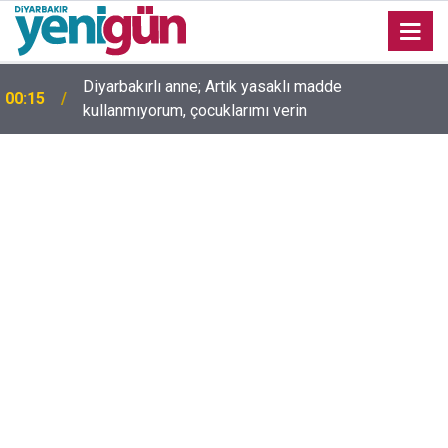
00:05
Mesut Çokur yazdı; Gelecek Yolda mı Kaldı?