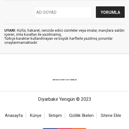
UYARI:
Küfür, hakaret, rencide edici cümleler veya imalar, inançlara saldırı
içeren, imla kuralları ile yazılmamış,
Türkçe karakter kullanılmayan ve büyük harflerle yazılmış yorumlar
onaylanmamaktadır.
ankara evden eve nakliyat
Diyarbakır Yenigün © 2023
Anasayfa
Künye
İletişim
Gizlilik İlkeleri
Sitene Ekle