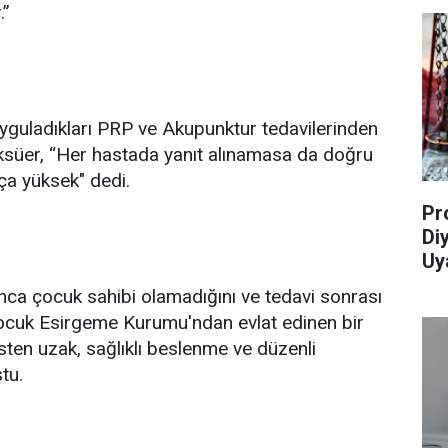
.”
uyguladıkları PRP ve Akupunktur tedavilerinden
Çoksüer, “Her hastada yanıt alınamasa da doğru
ça yüksek" dedi.
Pr
Di
Uya
unca çocuk sahibi olamadığını ve tedavi sonrası
“Çocuk Esirgeme Kurumu'ndan evlat edinen bir
ten uzak, sağlıklı beslenme ve düzenli
tu.