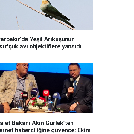
yarbakır’da Yeşil Arıkuşunun
sufçuk avı objektiflere yansıdı
alet Bakanı Akın Gürlek’ten
ernet haberciliğine güvence: Ekim