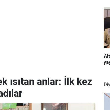
Al
ya
k ısıtan anlar: İlk kez
Di
dılar