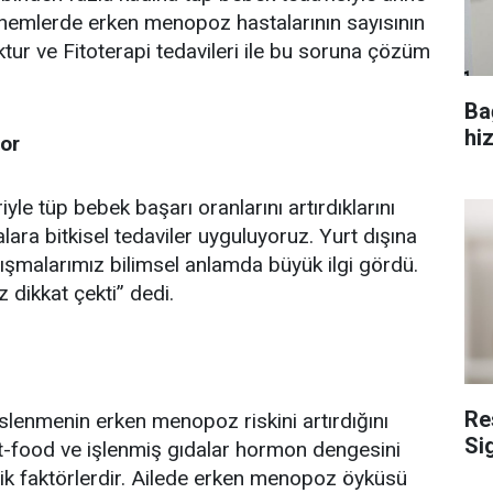
önemlerde erken menopoz hastalarının sayısının
tur ve Fitoterapi tedavileri ile bu soruna çözüm
Ba
hi
yor
le tüp bebek başarı oranlarını artırdıklarını
ara bitkisel tedaviler uyguluyoruz. Yurt dışına
ışmalarımız bilimsel anlamda büyük ilgi gördü.
 dikkat çekti” dedi.
Re
eslenmenin erken menopoz riskini artırdığını
Si
st-food ve işlenmiş gıdalar hormon dengesini
k faktörlerdir. Ailede erken menopoz öyküsü