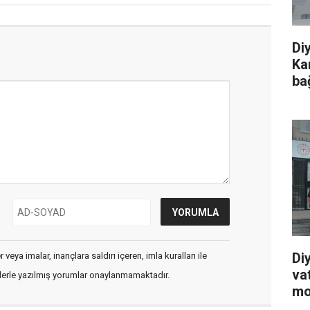
Di
Ka
ba
Di
veya imalar, inançlara saldırı içeren, imla kuralları ile
va
flerle yazılmış yorumlar onaylanmamaktadır.
mo