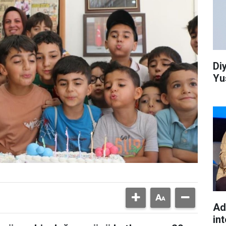
Di
Yu
Ad
int