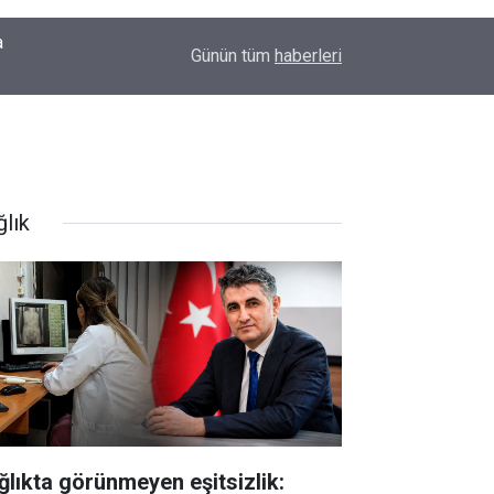
00:09
Diyarbakır'da yürek ısıtan anlar: İlk kez doğum g
Günün tüm
haberleri
ğlık
ğlıkta görünmeyen eşitsizlik: