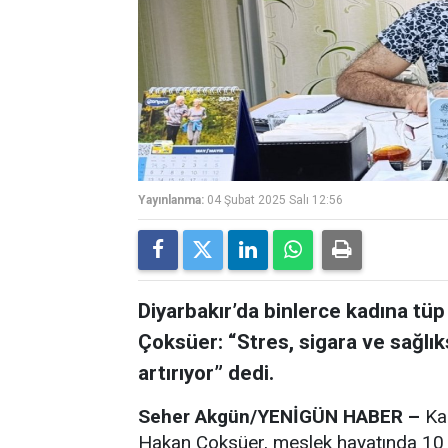
Yayınlanma:
04 Şubat 2025 Salı 12:56
Diyarbakır’da binlerce kadına tü
Çoksüer: “Stres, sigara ve sağlı
artırıyor” dedi.
Seher Akgün/YENİGÜN HABER –
Kad
Hakan Çoksüer, meslek hayatında 10 b