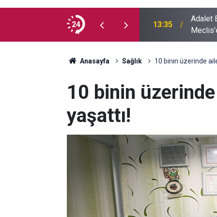
Adalet Ba
usufçuk avı objektiflere yansıdı
24
13:35
Meclis'
Anasayfa
Sağlık
10 binin üzerinde ail
10 binin üzerinde
yaşattı!