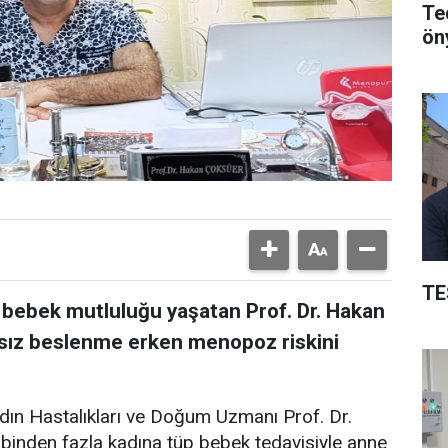
Ted
öny
TE
p bebek mutluluğu yaşatan Prof. Dr. Hakan
ksız beslenme erken menopoz riskini
ın Hastalıkları ve Doğum Uzmanı Prof. Dr.
inden fazla kadına tüp bebek tedavisiyle anne