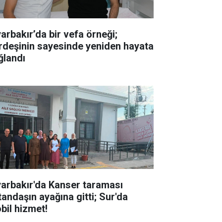
yarbakır’da bir vefa örneği;
rdeşinin sayesinde yeniden hayata
ğlandı
yarbakır'da Kanser taraması
tandaşın ayağına gitti; Sur'da
bil hizmet!