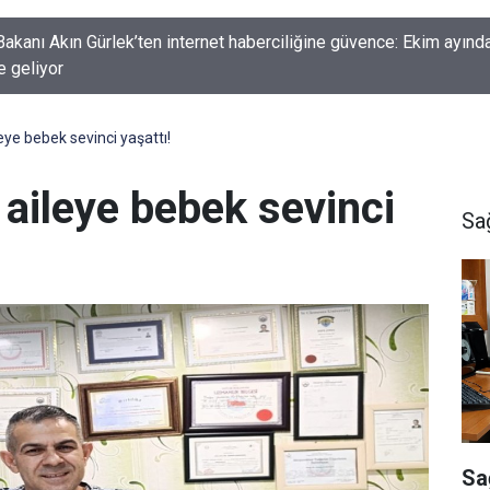
kanı Akın Gürlek’ten internet haberciliğine güvence: Ekim ayında
e geliyor
eye bebek sevinci yaşattı!
 aileye bebek sevinci
Sa
Sa