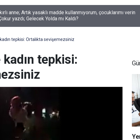
okur yazdı; Gelecek Yolda mı Kaldı?
kadın tepkisi: Ortalıkta sevişemezsiniz
 kadın tepkisi:
Gü
mezsiniz
Ye