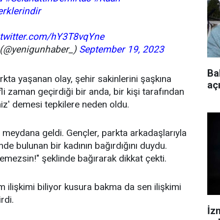
rklerindir
.twitter.com/hY3T8vqYne
r (@yenigunhaber_)
September 19, 2023
Ba
rkta yaşanan olay, şehir sakinlerini şaşkına
aç
li zaman geçirdiği bir anda, bir kişi tarafından
iz' demesi tepkilere neden oldu.
a meydana geldi. Gençler, parkta arkadaşlarıyla
inde bulunan bir kadının bağırdığını duydu.
emezsin!" şeklinde bağırarak dikkat çekti.
 ilişkimi biliyor kusura bakma da sen ilişkimi
rdi.
İz