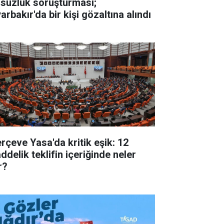
lsuzluk soruşturması;
arbakır'da bir kişi gözaltına alındı
erçeve Yasa'da kritik eşik: 12
ddelik teklifin içeriğinde neler
r?