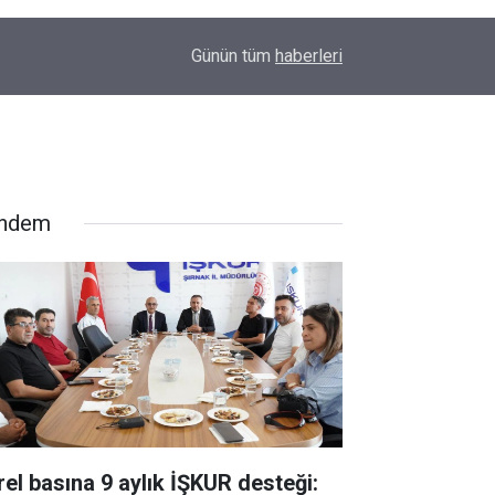
00:01
Barış Ünal yazdı; Silahlar susarsa gelecek konu
Günün tüm
haberleri
ndem
rel basına 9 aylık İŞKUR desteği: