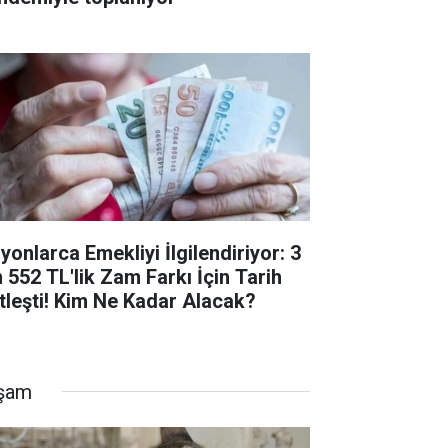
yonlarca Emekliyi İlgilendiriyor: 3
n 552 TL'lik Zam Farkı İçin Tarih
tleşti! Kim Ne Kadar Alacak?
şam