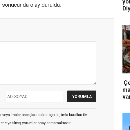
yo
ı sonucunda olay duruldu.
Diy
'Ç
ma
va
veya imalar, inançlara saldırı içeren, imla kuralları ile
flerle yazılmış yorumlar onaylanmamaktadır.