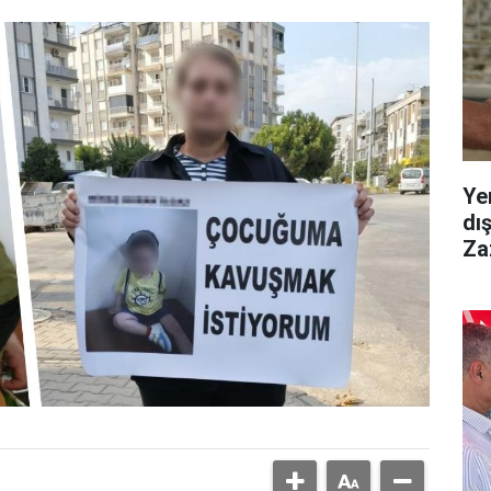
Ye
dı
Za