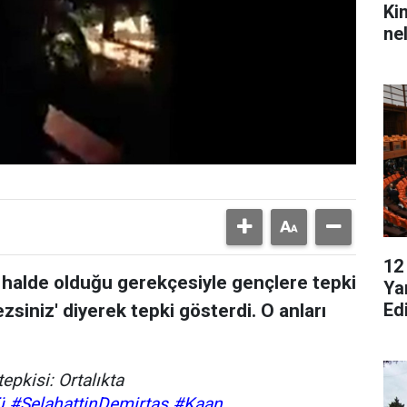
Ki
ne
12
 halde olduğu gerekçesiyle gençlere tepki
Ya
Ed
siniz' diyerek tepki gösterdi. O anları
epkisi: Ortalıkta
ü
#SelahattinDemirtas
#Kaan