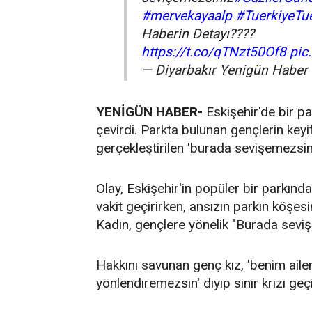
#mervekayaalp
#TuerkiyeTue
Haberin Detayı????
https://t.co/qTNzt50Of8
pic
— Diyarbakır Yenigün Habe
YENİGÜN HABER-
Eskişehir'de bir pa
çevirdi. Parkta bulunan gençlerin keyif
gerçekleştirilen 'burada sevişemezsin
Olay, Eskişehir'in popüler bir parkınd
vakit geçirirken, ansızın parkın köşes
Kadın, gençlere yönelik "Burada seviş
Hakkını savunan genç kız, 'benim ailem
yönlendiremezsin' diyip sinir krizi geçi