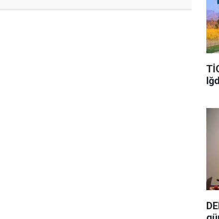
Tİ
Iğ
DE
gü