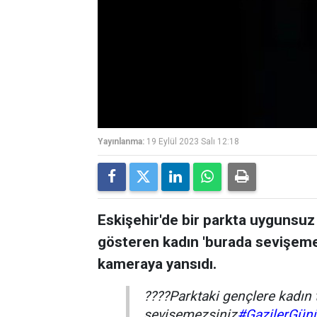
Yayınlanma:
19 Eylül 2023 Salı 12:18
Eskişehir'de bir parkta uygunsuz
gösteren kadın 'burada sevişemez
kameraya yansıdı.
????Parktaki gençlere kadın t
sevişemezsiniz
#GazilerGün