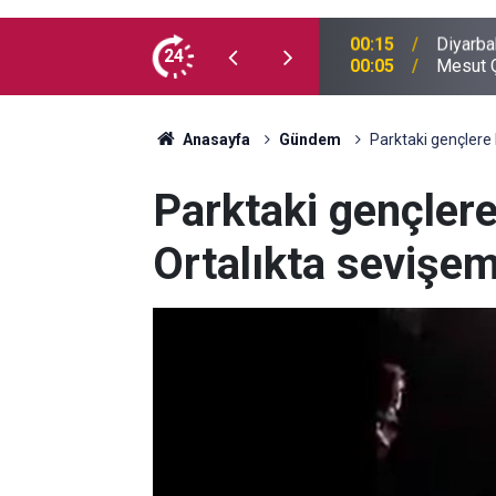
 madde kullanmıyorum, çocuklarımı verin
24
00:05
Mesut Ç
Anasayfa
Gündem
Parktaki gençlere 
Parktaki gençlere
Ortalıkta sevişe