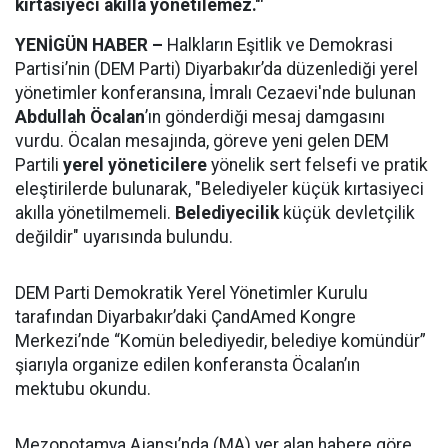
kırtasiyeci akılla yönetilemez.'"
YENİGÜN HABER –
Halkların Eşitlik ve Demokrasi
Partisi’nin (DEM Parti) Diyarbakır’da düzenlediği yerel
yönetimler konferansına, İmralı Cezaevi'nde bulunan
Abdullah Öcalan
’ın gönderdiği mesaj damgasını
vurdu. Öcalan mesajında, göreve yeni gelen DEM
Partili
yerel yöneticilere
yönelik sert felsefi ve pratik
eleştirilerde bulunarak, "Belediyeler küçük kırtasiyeci
akılla yönetilmemeli.
Belediyecilik
küçük devletçilik
değildir" uyarısında bulundu.
DEM Parti Demokratik Yerel Yönetimler Kurulu
tarafından Diyarbakır’daki ÇandAmed Kongre
Merkezi’nde “Komün belediyedir, belediye komündür”
şiarıyla organize edilen konferansta Öcalan’ın
mektubu okundu.
Mezopotamya Ajansı’nda (MA) yer alan habere göre,