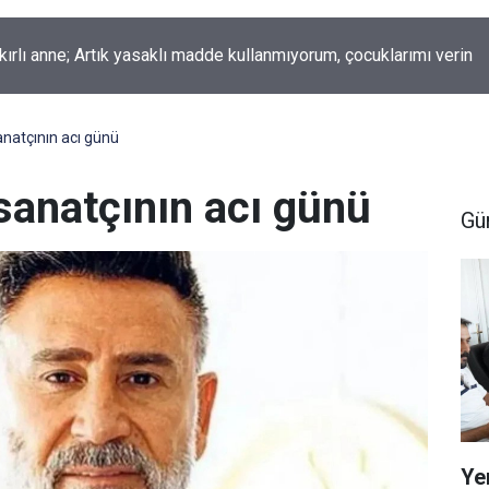
okur yazdı; Gelecek Yolda mı Kaldı?
sanatçının acı günü
 sanatçının acı günü
Gü
Ye