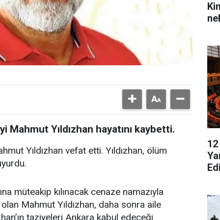
Ki
ne
yi Mahmut Yıldızhan hayatını kaybetti.
12
hmut Yıldızhan vefat etti. Yıldızhan, ölüm
Ya
uyurdu.
Ed
na müteakip kılınacak cenaze namazıyla
 olan Mahmut Yıldızhan, daha sonra aile
zhan’ın taziyeleri Ankara kabul edeceği