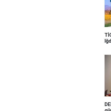
Tİ
Iğ
DE
gü