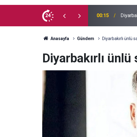
 madde kullanmıyorum, çocuklarımı verin
24
00:05
Mesut Ç
Anasayfa
Gündem
Diyarbakırlı ünlü 
Diyarbakırlı ünlü