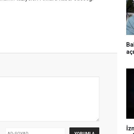
Ba
aç
İz