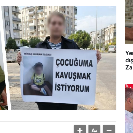
Ye
dı
Za