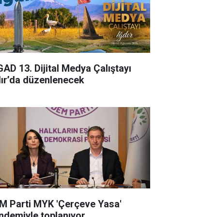
GAD 13. Dijital Medya Çalıştayı
dır’da düzenlenecek
M Parti MYK 'Çerçeve Yasa'
ndemiyle toplanıyor