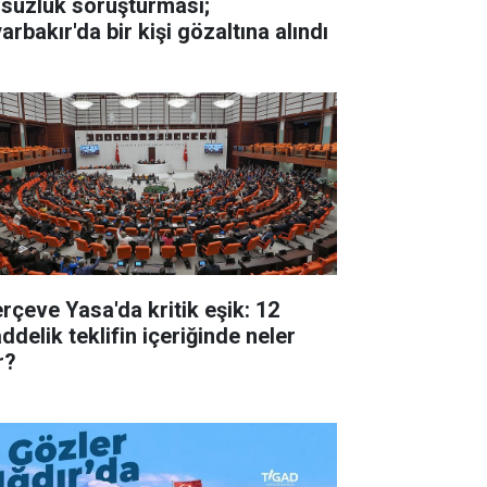
lsuzluk soruşturması;
arbakır'da bir kişi gözaltına alındı
erçeve Yasa'da kritik eşik: 12
ddelik teklifin içeriğinde neler
r?