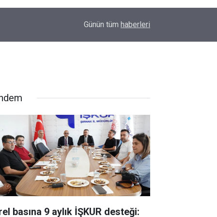
00:01
Barış Ünal yazdı; Silahlar susarsa gelecek konu
Günün tüm
haberleri
ndem
rel basına 9 aylık İŞKUR desteği: