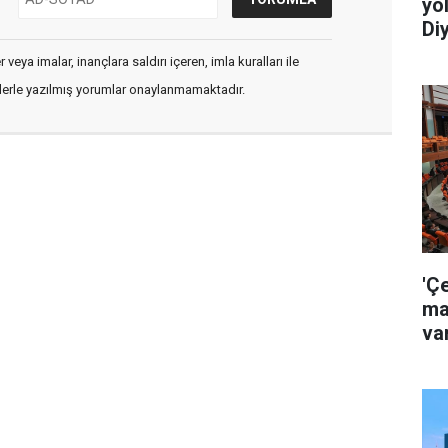
yo
Diy
veya imalar, inançlara saldırı içeren, imla kuralları ile
flerle yazılmış yorumlar onaylanmamaktadır.
'Ç
ma
va