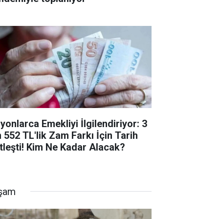
yonlarca Emekliyi İlgilendiriyor: 3
n 552 TL'lik Zam Farkı İçin Tarih
tleşti! Kim Ne Kadar Alacak?
şam