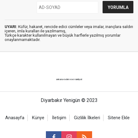
UYARI:
Küfür, hakaret, rencide edici cümleler veya imalar, inançlara saldırı
içeren, imla kuralları ile yazılmamış,
Türkçe karakter kullanılmayan ve büyük harflerle yazılmış yorumlar
onaylanmamaktadır.
ankara evden eve nakliyat
Diyarbakır Yenigün © 2023
Anasayfa
Künye
İletişim
Gizlilik İlkeleri
Sitene Ekle