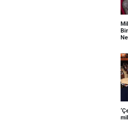
Mil
Bi
Ne
‘Ç
mil