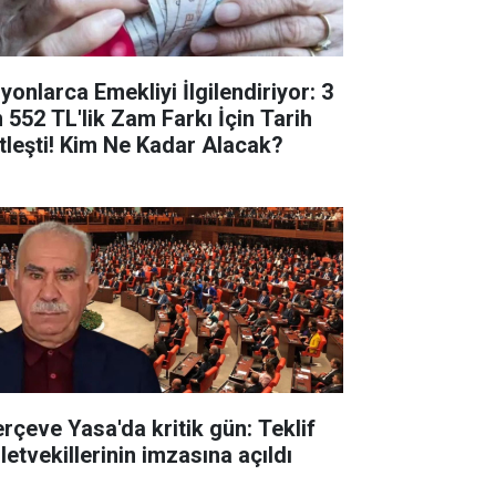
yonlarca Emekliyi İlgilendiriyor: 3
n 552 TL'lik Zam Farkı İçin Tarih
tleşti! Kim Ne Kadar Alacak?
erçeve Yasa'da kritik gün: Teklif
letvekillerinin imzasına açıldı