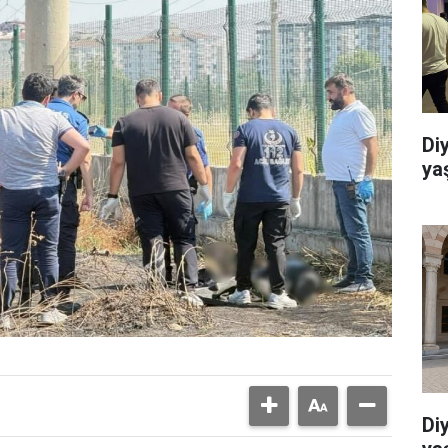
Di
ya
Di