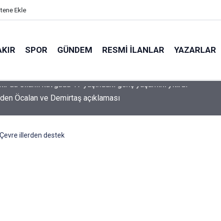
itene Ekle
AKIR
SPOR
GÜNDEM
RESMI İLANLAR
YAZARLAR
'den Öcalan ve Demirtaş açıklaması
Çevre illerden destek