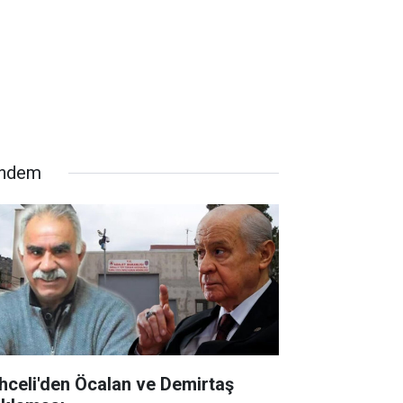
ndem
hceli'den Öcalan ve Demirtaş