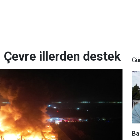
 Çevre illerden destek
Gü
Ba