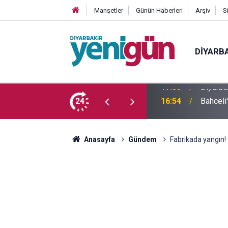
Manşetler
Günün Haberleri
Arşiv
S
DIYARB
 yaşındaki genç yaşamını yitirdi
24
16:54
Bahceli
Anasayfa
Gündem
Fabrikada yangın! 