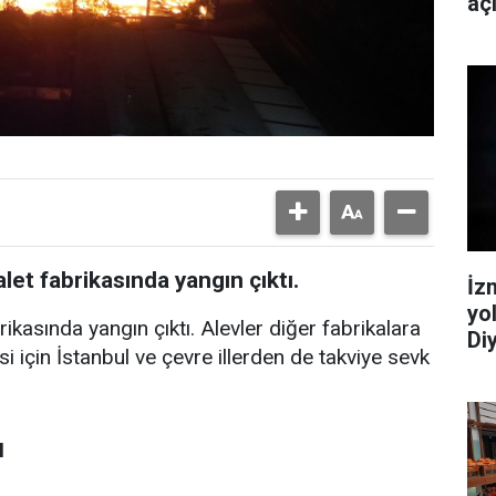
aç
let fabrikasında yangın çıktı.
İz
yo
rikasında yangın çıktı. Alevler diğer fabrikalara
Diy
 için İstanbul ve çevre illerden de takviye sevk
I