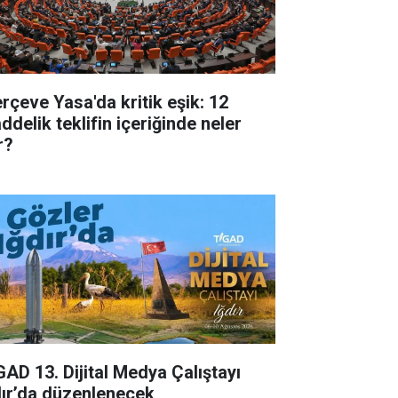
erçeve Yasa'da kritik eşik: 12
ddelik teklifin içeriğinde neler
r?
GAD 13. Dijital Medya Çalıştayı
dır’da düzenlenecek