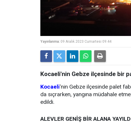
Yayınlanma:
09 Aralık 2023 Cumartesi 09:44
Kocaeli'nin Gebze ilçesinde bir pa
Kocaeli
'nin Gebze ilçesinde palet fab
da sıçrarken, yangına müdahale etmesi
edildi.
ALEVLER GENİŞ BİR ALANA YAYILD