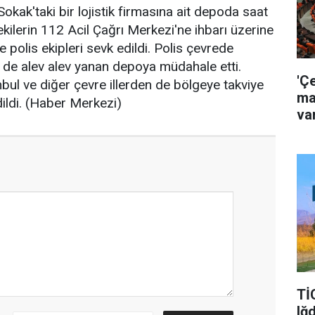
kak'taki bir lojistik firmasına ait depoda saat
ekilerin 112 Acil Çağrı Merkezi'ne ihbarı üzerine
 polis ekipleri sevk edildi. Polis çevrede
eri de alev alev yanan depoya müdahale etti.
'Ç
anbul ve diğer çevre illerden de bölgeye takviye
ma
edildi. (Haber Merkezi)
va
Tİ
Iğ