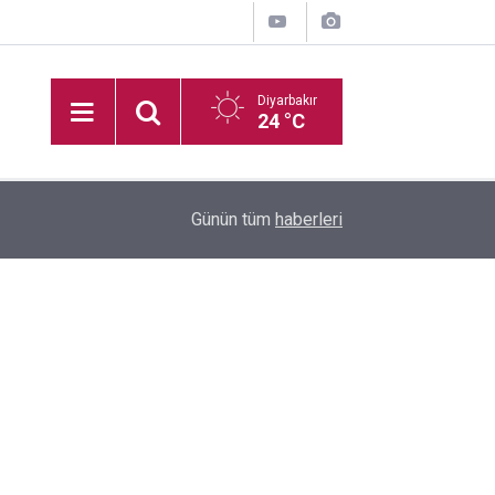
Diyarbakır
24 °C
16:35
Diyarbakır'da boş arazide ceset bulundu
Günün tüm
haberleri