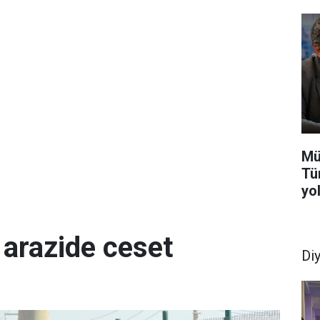
Mü
Tür
yol
 arazide ceset
Di