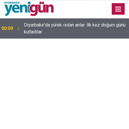
23:36
Diyarbakır'da düğün salonunda kavga: Yaralılar var