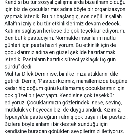
Kendisi bu tür sosyal çalışmalarda bize ilham olduğu
için biz de çocuklarımız adına böyle bir organizasyon
yapmak istedik. Bu bir başlangıç, son değil. İnşallah
Allah’ın izniyle bu tür etkinliklerimiz devam edecek.
Katılım sağlayan herkese de çok teşekkür ediyorum.
Ben butik pastacıyım. Normalde insanların mutlu
günleri için pasta hazırlıyorum. Bu etkinlik için de
çocuklarımız adına en güzel şekilde hazırlanmak
istedik. Pastaların hazırlık süreci yaklaşık üç gün
sürdü" dedi.
Muhtar Dilek Demir ise, bir ilke imza attıklarını dile
getirdi. Demir, "Pastacı kızımız, mahallemizde bugüne
kadar hiç doğum günü kutlamamış çocuklarımız için
çok güzel bir jest yaptı. Kendisine çok teşekkür
ediyoruz. Çocuklarımızın gözlerindeki neşe, sevinç,
mutluluk ve heyecan bizi de duygulandırdı. Kızımız,
İspanya’da pasta eğitimi almış çok başarılı bir pastacı.
Bizlere böyle anlamlı bir destek sunduğu için
kendisine buradan gönülden sevgilerimizi iletiyoruz.